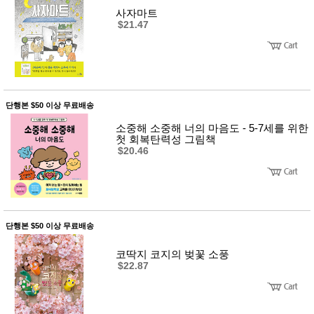
사
화
사자마트
$21.47
단행본 $50 이상 무료배송
소중해 소중해 너의 마음도 - 5-7세를 위한
첫 회복탄력성 그림책
$20.46
단행본 $50 이상 무료배송
코딱지 코지의 벚꽃 소풍
$22.87