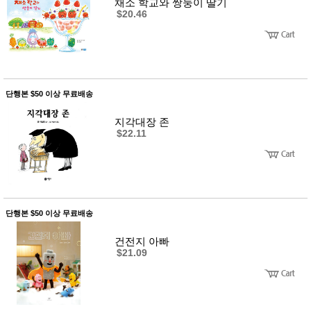
뷰
채소 학교와 쌍둥이 딸기
어
티
$20.46
메이크
업
헤어케
어/염색
바디케
어/향수
남성화
단행본 $50 이상 무료배송
장품
미용제
지각대장 존
품
$22.11
주방가
전
전
자
계절/생
활가전
건강가
전
단행본 $50 이상 무료배송
명품식
주
기브랜
방
드
건전지 아빠
$21.09
보관용
기
조리용
품
주방소