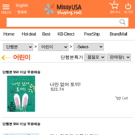
0
어린이
MissyShop
도
Login
청소년
서
성인서
컬러링
북
Home
Hot deal
Best
KB-Direct
FreeShip
BrandMall
만화
한국학
>
>
습지
미국학
어린이
단행본특가
습지
고국배
고
송
국
단행본 $50 이상 무료배송
꽃배송
홍삼전
건
나만 없어 토끼!
문브랜
강
$22.74
드
건강보
조제품
기능성
건강식
품
Diet/여
단행본 $50 이상 무료배송
성용품
스킨케