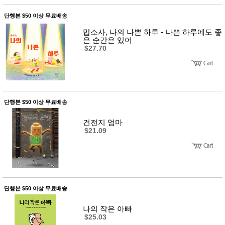
품
즉석가
식
단행본 $50 이상 무료배송
공식품
품
쌀/잡곡/
맙소사, 나의 나쁜 하루 - 나쁜 하루에도 좋
면류
은 순간은 있어
양념/소
$27.70
스/가루
건조식
품
농산품
놀이방
유
매트
아
단행본 $50 이상 무료배송
DVD
유아 보
건전지 엄마
드(칠
$21.09
판)
조형물
DIY
유아 이
유식
아기띠/
외출용
단행본 $50 이상 무료배송
품
건강/미
나의 작은 아빠
용/식기
$25.03
용품