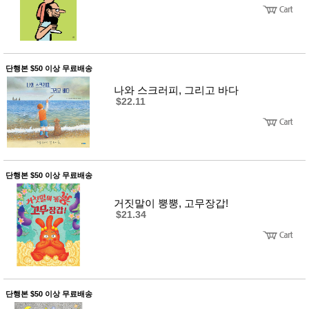
성장발
달교육
용품
어른내
패
의
션
유/아동
단행본 $50 이상 무료배송
내의
가방/지
나와 스크러피, 그리고 바다
갑/케이
$22.11
스
패션/잡
화
세탁세
생
제
활
일상 돋
단행본 $50 이상 무료배송
보기
침구용
거짓말이 뿡뿡, 고무장갑!
품
$21.34
생활/욕
실/청소
용품
WALL
DECO
Pet
Supplies
단행본 $50 이상 무료배송
공연/행
문