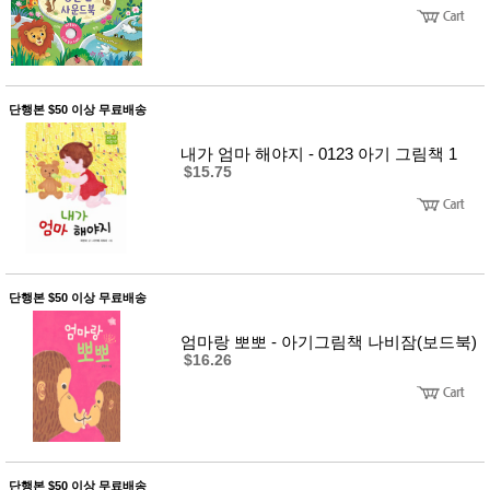
성장발
달교육
용품
어른내
패
의
션
유/아동
단행본 $50 이상 무료배송
내의
가방/지
내가 엄마 해야지 - 0123 아기 그림책 1
갑/케이
$15.75
스
패션/잡
화
세탁세
생
제
활
일상 돋
보기
단행본 $50 이상 무료배송
침구용
품
엄마랑 뽀뽀 - 아기그림책 나비잠(보드북)
생활/욕
$16.26
실/청소
용품
WALL
DECO
Pet
Supplies
공연/행
문
단행본 $50 이상 무료배송