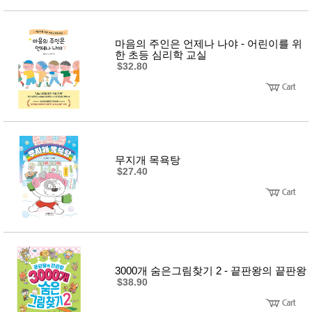
마음의 주인은 언제나 나야 - 어린이를 위
한 초등 심리학 교실
$32.80
무지개 목욕탕
$27.40
3000개 숨은그림찾기 2 - 끝판왕의 끝판왕
$38.90