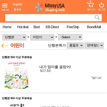
0
어린이
MissyShop
도
Login
청소년
서
성인서
컬러링
북
Home
Hot deal
Best
KB-Direct
FreeShip
BrandMall
만화
한국학
>
>
습지
미국학
어린이
단행본특가
습지
고국배
고
송
국
단행본 $50 이상 무료배송
꽃배송
홍삼전
건
내가 엄마를 골랐어!
문브랜
강
$17.53
드
건강보
조제품
기능성
건강식
품
Diet/여
단행본 $50 이상 무료배송
성용품
스킨케