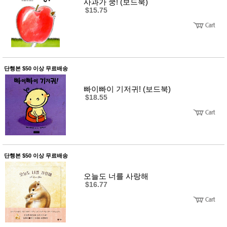
뷰
사과가 쿵! (보드북)
어
티
$15.75
메이크
업
헤어케
어/염색
바디케
어/향수
남성화
단행본 $50 이상 무료배송
장품
미용제
빠이빠이 기저귀! (보드북)
품
$18.55
주방가
전
전
자
계절/생
활가전
건강가
전
단행본 $50 이상 무료배송
명품식
주
기브랜
방
드
오늘도 너를 사랑해
$16.77
보관용
기
조리용
품
주방소