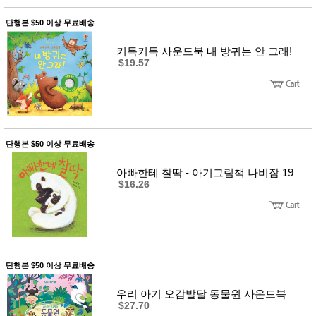
품
즉석가
식
단행본 $50 이상 무료배송
공식품
품
쌀/잡곡/
키득키득 사운드북 내 방귀는 안 그래!
면류
$19.57
양념/소
스/가루
건조식
품
농산품
놀이방
유
매트
아
단행본 $50 이상 무료배송
DVD
유아 보
아빠한테 찰딱 - 아기그림책 나비잠 19
드(칠
$16.26
판)
조형물
DIY
유아 이
유식
아기띠/
외출용
단행본 $50 이상 무료배송
품
건강/미
우리 아기 오감발달 동물원 사운드북
용/식기
$27.70
용품