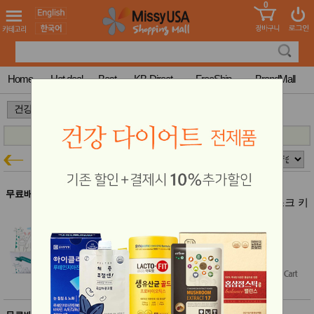
0
어린이
MissyShop
도
Login
청소년
서
성인서
컬러링
북
Home
Hot deal
Best
KB-Direct
FreeShip
BrandMall
만화
한국학
>
>
습지
미국학
습지
고국배
고
마스크
건강특가
송
국
꽃배송
홍삼전
건
무료배송
비엔에프 에어클린 화이트 덴탈 마스크 키
문브랜
강
즈 50매
드
건강보
결제시 10% 추가할인
조제품
$18.75
기능성
$14.99
(20% off)
건강식
품
Free Shipping
Diet/여
성용품
스킨케