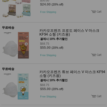
$30.00
성장발
$24.00
(20% off)
달교육
용품
Free Shipping
어른내
패
의
션
유/아동
내의
무료배송
카카오프렌즈 프로도 페이스 V 마스크
가방/지
KF94 소형 (키즈용)
갑/케이
스
결제시 10% 추가할인
패션/잡
$68.75
화
$55.00
(20% off)
세탁세
생
제
Free Shipping
활
일상 돋
보기
침구용
무료배송
카카오프렌즈 튜브 페이스 V 마스크 KF94
품
소형 (키즈용)
생활/욕
실/청소
결제시 10% 추가할인
용품
$68.75
WALL
$55.00
(20% off)
DECO
Pet
Free Shipping
Supplies
공연/행
문