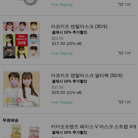
품
Free Shipping
즉석가
식
공식품
품
쌀/잡곡/
면류
아코키즈 덴탈마스크 (30개)
양념/소
결제시 10% 추가할인
스/가루
건조식
$22.50
$17.90
품
(20% off)
농산품
Free Shipping
놀이방
유
매트
아
DVD
유아 보
아코키즈 덴탈마스크 멀티팩 (50개)
드(칠
결제시 10% 추가할인
판)
조형물
$37.50
$29.50
DIY
(21% off)
유아 이
Free Shipping
유식
아기띠/
외출용
품
무료배송
건강/미
카카오프렌즈 페이스 V 마스크 스트랩 4개
용/식기
결제시 10% 추가할인
용품