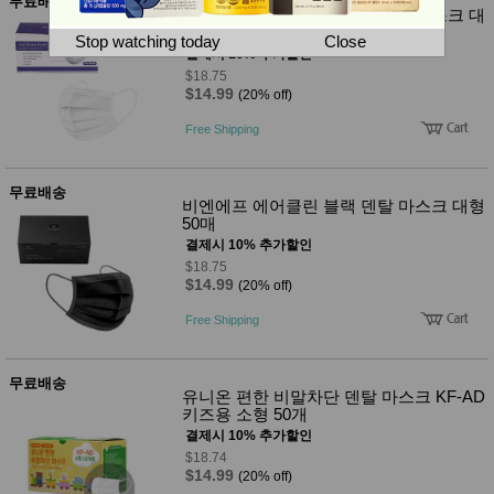
뷰
무료배송
비엔에프 에어클린 화이트 덴탈 마스크 대
어
티
형 50매
메이크
Stop watching today
Close
업
결제시 10% 추가할인
헤어케
$18.75
어/염색
$14.99
(20% off)
바디케
어/향수
Free Shipping
남성화
장품
미용제
무료배송
품
비엔에프 에어클린 블랙 덴탈 마스크 대형
50매
주방가
전
결제시 10% 추가할인
전
자
계절/생
$18.75
활가전
$14.99
(20% off)
건강가
전
Free Shipping
명품식
주
기브랜
방
드
무료배송
유니온 편한 비말차단 덴탈 마스크 KF-AD
보관용
키즈용 소형 50개
기
결제시 10% 추가할인
조리용
품
$18.74
$14.99
주방소
(20% off)