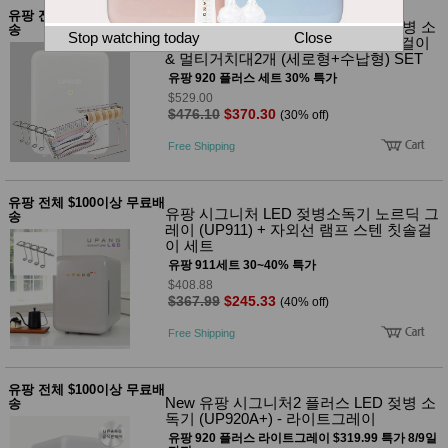
뷰
어
유팡 전체 $100이상 무료배
티
New 유팡 시그니처2 플러스 LED 젖병 소
송
메이크
Stop watching today
Close
독기 (UP920A+) 밀크화이트 & 칫솔걸이
업
& 멀티거치대2개 (세로형+수납형) SET
헤어케
유팡 920 플러스 세트 30% 특가
어/염색
$529.00
바디케
$476.10
$370.30
(30% off)
어/향수
남성화
Free Shipping
장품
미용제
품
유팡 전체 $100이상 무료배
주방가
전
유팡 시그니처 LED 젖병소독기 노르딕 그
송
전
자
레이 (UP911) + 자외선 램프 스텐 칫솔걸
계절/생
이 세트
활가전
유팡 911세트 30~40% 특가
건강가
$408.88
전
$367.99
$245.33
(40% off)
명품식
주
기브랜
방
Free Shipping
드
보관용
기
유팡 전체 $100이상 무료배
조리용
New 유팡 시그니처2 플러스 LED 젖병 소
송
품
독기 (UP920A+) - 라이트그레이
주방소
유팡 920 플러스 라이트그레이 $319.99 특가 8/9일