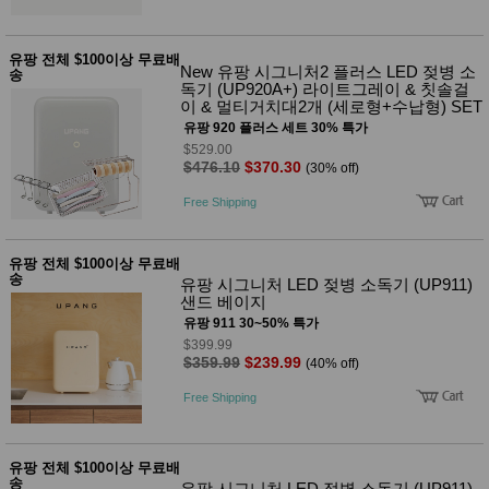
성장발
달교육
용품
유팡 전체 $100이상 무료배
어른내
패
New 유팡 시그니처2 플러스 LED 젖병 소
송
의
션
독기 (UP920A+) 라이트그레이 & 칫솔걸
유/아동
이 & 멀티거치대2개 (세로형+수납형) SET
내의
유팡 920 플러스 세트 30% 특가
가방/지
$529.00
갑/케이
$476.10
$370.30
(30% off)
스
패션/잡
Free Shipping
화
세탁세
생
제
활
유팡 전체 $100이상 무료배
일상 돋
송
유팡 시그니처 LED 젖병 소독기 (UP911)
보기
샌드 베이지
침구용
유팡 911 30~50% 특가
품
$399.99
생활/욕
$359.99
$239.99
(40% off)
실/청소
용품
Free Shipping
WALL
DECO
Pet
Supplies
유팡 전체 $100이상 무료배
공연/행
송
문
유팡 시그니처 LED 젖병 소독기 (UP911)