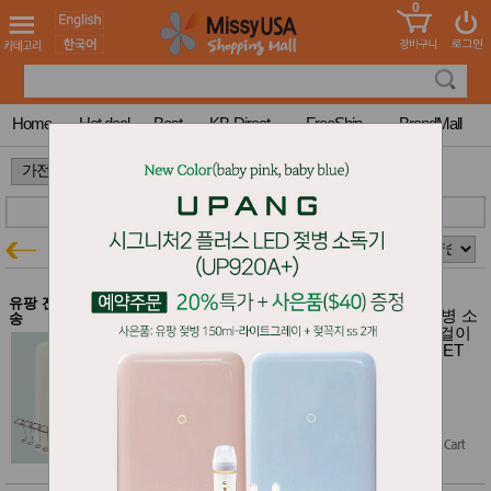
0
어린이
MissyShop
도
Login
청소년
서
성인서
컬러링
북
Home
Hot deal
Best
KB-Direct
FreeShip
BrandMall
만화
한국학
>
>
습지
미국학
습지
고국배
고
유팡 젖병소독기
가전특가
송
국
꽃배송
홍삼전
건
유팡 전체 $100이상 무료배
New 유팡 시그니처2 플러스 LED 젖병 소
문브랜
송
강
독기 (UP920A+) 바닐라크림 & 칫솔걸이
드
& 멀티거치대2개 (세로형+수납형) SET
건강보
조제품
유팡 920 플러스 세트 30% 특가
기능성
$529.00
건강식
$476.10
$370.30
(30% off)
품
Diet/여
Free Shipping
성용품
스킨케