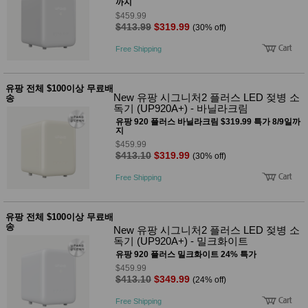
품
까지
즉석가
$459.99
식
$413.99
$319.99
공식품
(30% off)
품
쌀/잡곡/
Free Shipping
면류
양념/소
스/가루
건조식
유팡 전체 $100이상 무료배
New 유팡 시그니처2 플러스 LED 젖병 소
품
송
독기 (UP920A+) - 바닐라크림
농산품
유팡 920 플러스 바닐라크림 $319.99 특가 8/9일까
놀이방
유
지
매트
아
$459.99
DVD
$413.10
$319.99
(30% off)
유아 보
드(칠
Free Shipping
판)
조형물
DIY
유팡 전체 $100이상 무료배
유아 이
송
New 유팡 시그니처2 플러스 LED 젖병 소
유식
독기 (UP920A+) - 밀크화이트
아기띠/
외출용
유팡 920 플러스 밀크화이트 24% 특가
품
$459.99
건강/미
$413.10
$349.99
(24% off)
용/식기
용품
Free Shipping