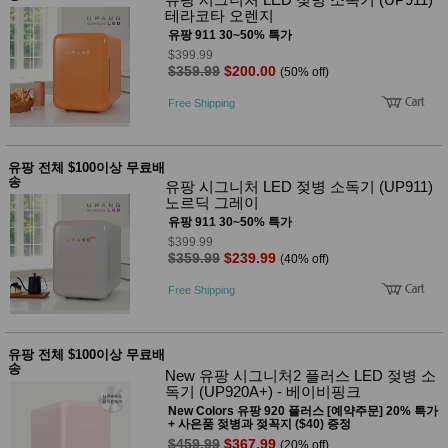
사
화
테라코타 오렌지
유팡 911 30~50% 특가
$399.99
$359.99
$200.00
(50% off)
Free Shipping
유팡 전체 $100이상 무료배
송
유팡 시그니처 LED 젖병 소독기 (UP911)
노르딕 그레이
유팡 911 30~50% 특가
$399.99
$359.99
$239.99
(40% off)
Free Shipping
유팡 전체 $100이상 무료배
송
New 유팡 시그니처2 플러스 LED 젖병 소
독기 (UP920A+) - 베이비핑크
New Colors 유팡 920 플러스 [예약주문] 20% 특가
+ 사은품 젖병과 젖꼭지 ($40) 증정
$459.99
$367.99
(20% off)