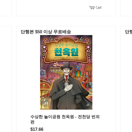
단행본 $50 이상 무료배송
단행
수상한 놀이공원 천옥원 - 전천당 번외
편
$17.66