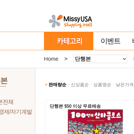
이벤트
Home
>
행본
판매량순
신상품순
상품명순
낮은가격
본전체
단행본 $50 이상 무료배송
/경제/자기계발