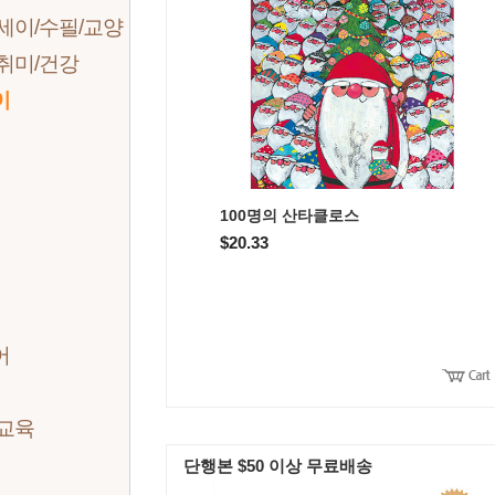
세이/수필/교양
취미/건강
이
세
세
세
100명의 산타클로스
세
$20.33
어
/교육
단행본 $50 이상 무료배송