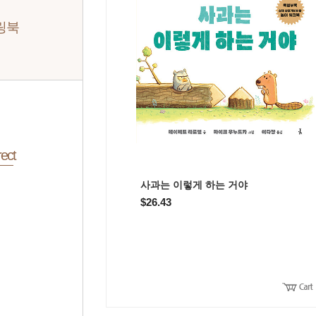
링북
ect
사과는 이렇게 하는 거야
$26.43