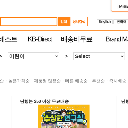
베스트
KB-Direct
배송비무료
Brand Ma
>
>
순
높은가격순
제품평 많은순
빠른 배송순
추천순
즉시배송
단행본 $50 이상 무료배송
단행