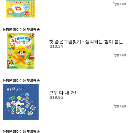
성장발
달교육
용품
어른내
패
의
션
유/아동
단행본 $50 이상 무료배송
내의
가방/지
첫 숨은그림찾기 - 생각하는 힘이 붙는
갑/케이
$13.34
스
패션/잡
화
세탁세
생
제
활
일상 돋
보기
단행본 $50 이상 무료배송
침구용
품
모두 다 내 거!
생활/욕
$19.95
실/청소
용품
WALL
DECO
Pet
Supplies
공연/행
문
단행본 $50 이상 무료배송