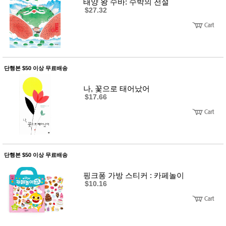
뷰
태양 왕 수바: 수박의 전설
어
티
$27.32
메이크
업
헤어케
어/염색
바디케
어/향수
남성화
단행본 $50 이상 무료배송
장품
미용제
나, 꽃으로 태어났어
품
$17.66
주방가
전
전
자
계절/생
활가전
건강가
전
단행본 $50 이상 무료배송
명품식
주
기브랜
방
드
핑크퐁 가방 스티커 : 카페놀이
$10.16
보관용
기
조리용
품
주방소