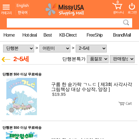
0
어린이
MissyShop
도
Login
청소년
서
성인서
컬러링
북
Home
Hot deal
Best
KB-Direct
FreeShip
BrandMall
만화
한국학
>
>
습지
미국학
2~5세
단행본특가
습지
고국배
고
송
국
단행본 $50 이상 무료배송
꽃배송
구름 한 숟가락 ㄱㄴㄷ [ 제3회 사각사각
홍삼전
건
그림책상 대상 수상작, 양장 ]
문브랜
강
$19.95
드
건강보
조제품
기능성
건강식
품
Diet/여
단행본 $50 이상 무료배송
성용품
스킨케