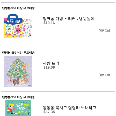
품
즉석가
식
단행본 $50 이상 무료배송
공식품
품
쌀/잡곡/
핑크퐁 가방 스티커 : 병원놀이
면류
$10.16
양념/소
스/가루
건조식
품
농산품
놀이방
유
매트
아
단행본 $50 이상 무료배송
DVD
유아 보
사탕 트리
드(칠
$19.06
판)
조형물
DIY
유아 이
유식
아기띠/
외출용
단행본 $50 이상 무료배송
품
건강/미
동동동 북치고 랄랄라 노래하고
용/식기
$37.35
용품