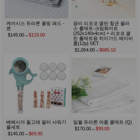
케어시스 듀라론 쿨링 패드 -
꿈비 리코코 클린 항균 플러
퀸
스 롤매트-크림화이트
(252x140x4cm) + 리코코 클
$149.00
→
$119.00
린 롤매트용 하이가드 베이비
룸(12p) SET
$1,054.00
→
$685.10
베베시아 돌고래 필터 샤워기
일월 듀라론 여름 쿨매트 (Q)
풀세트
$170.00
→
$99.00
$145.00
→
$69.90