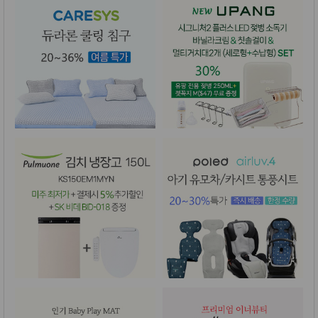
품
즉석가
식
공식품
품
쌀/잡곡/
면류
양념/소
스/가루
건조식
품
농산품
놀이방
유
매트
아
DVD
유아 보
드(칠
판)
조형물
DIY
유아 이
유식
아기띠/
외출용
품
건강/미
용/식기
용품