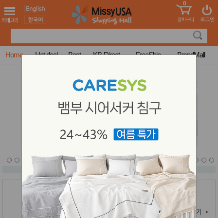
0
어린이
MissyShop
도
Login
청소년
서
성인서
컬러링
북
Home
Hot deal
Best
KB-Direct
FreeShip
BrandMall
만화
한국학
습지
미국학
습지
고국배
고
송
국
꽃배송
홍삼전
건
문브랜
강
드
건강보
조제품
기능성
건강식
품
Diet/여
성용품
스킨케