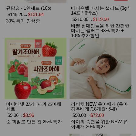
규담요 - 1인세트 (10p)
메디슨벨 마시는 샐러드 (3g *
14포 * 6박스)
$145.20
→
$101.64
$210.00
→
$119.90
30% 특가 진행중
바쁜 현대인들을 위한 간편한
마시는 샐러드 43% 특가 +
10% 추가할인
아이배냇 딸기+사과 조아해
라비킷 NEW 유아베개 (유아
세트
경추베개 /18개월~6세)
$9.96
→
$8.96
$90.00
→
$72.00
순 과일로 만든 칩 25% 특가
아이의 숙면을 위한 NEW 유
아베개 20% 특가