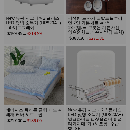
New 유팡 시그니처2 플러스
김석빈 도자기 코발트블루라
LED 젖병 소독기 (UP920A+)
인 2인 기본세트 ver.5
- 라이트그레이
13P(밥/국 그릇은 기본사선,
양손원형볼과 수저받침 포함)
$459.99
→
$319.99
$388.30
→
$271.81
케어시스 듀라론 쿨링 패드 &
New 유팡 시그니처2 플러스
베개 커버 세트 - 퀸
LED 젖병 소독기 (UP920A+)
밀크화이트 & 칫솔걸이 & 멀
$217.00
→
$139.00
티거치대2개 (세로형+수납
형) SET