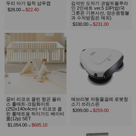
두리 아기 밀착 샴푸캡
김석빈 도자기 코발트블루라
인 2인세트 ver.5 10P(밥/국
$28.00
→
$22.40
그릇은 기본사선, 양손원형볼
과 수저받침은 제외)
$330.00
→
$231.00
꿈비 리코코 클린 항균 플러
에브리봇 자동물걸레 로봇청
스 롤매트-크림화이트
소기 쓰리스핀
(252x140x4cm) + 리코코 클
$399.00
→
$259.00
린 롤매트용 하이가드 베이비
룸(12p) SET
$1,054.00
→
$685.10