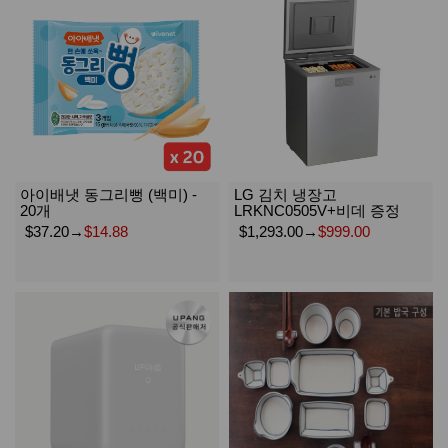
아이배냇 동그리뻥 (백미) -
LG 김치 냉장고
20개
LRKNC0505V+비데 증정
$37.20
→
$14.88
$1,293.00
→
$999.00