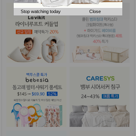
뷰
어
티
메이크
Stop watching today
Close
업
헤어케
어/염색
바디케
어/향수
남성화
장품
미용제
품
주방가
전
전
자
계절/생
활가전
건강가
전
명품식
주
기브랜
방
드
보관용
기
조리용
품
주방소