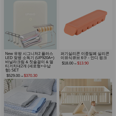
New 유팡 시그니처2 플러스
퍼기실리콘 이중밀폐 실리콘
LED 젖병 소독기 (UP920A+)
이유식큐브 6구 - 인디 핑크
바닐라크림 & 칫솔걸이 & 멀
$18.00
→
$13.90
티거치대2개 (세로형+수납
형) SET
$529.00
→
$370.30