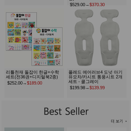
$529.00
→
$370.30
리틀천재 돌잡이 한글+수학
폴레드 에어러브4 도넛 아기
세트(전36권+디지털북2종)
유모차/카시트 통풍시트 2개
세트 - 쿨그레이
$252.00
→
$189.00
$199.98
→
$139.99