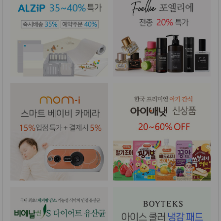
성장발
달교육
용품
어른내
패
의
션
유/아동
내의
가방/지
갑/케이
스
패션/잡
화
세탁세
생
제
활
일상 돋
보기
침구용
품
생활/욕
실/청소
용품
WALL
DECO
Pet
Supplies
공연/행
문