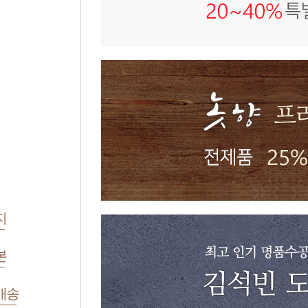
지
본
배송