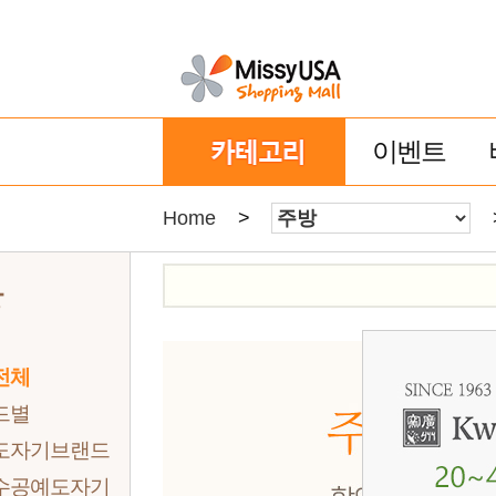
이벤트
Home
>
방
전체
드별
도자기브랜드
수공예도자기