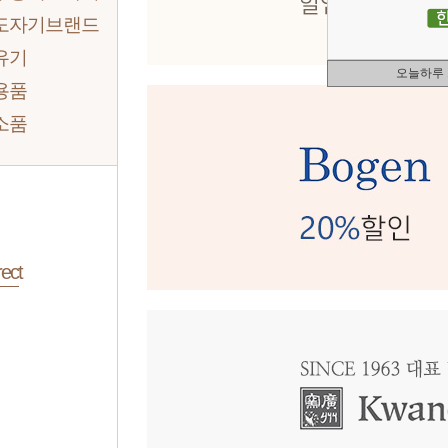
도자기브랜드
유기
오늘하루
용품
소품
ect