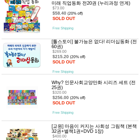
성장발
미래 직업동화 전20권 (누리과정 연계)
달교육
$73.00
용품
$58.40
(20% off)
SOLD OUT
어른내
패
의
션
Free Shipping
유/아동
내의
가방/지
[톨스토이] 불가능은 없다! 리더십동화 (전
갑/케이
60권)
스
$269.00
패션/잡
$215.20
(20% off)
화
SOLD OUT
세탁세
생
Free Shipping
제
활
일상 돋
Why? 인문사회교양만화 시리즈 세트 (전
보기
25권)
침구용
$320.00
품
$256.00
(20% off)
생활/욕
SOLD OUT
실/청소
용품
Free Shipping
WALL
DECO
Pet
[교원] 마음이 커지는 사회성 그림책 (본책
Supplies
32권+별책1권+DVD 1장)
$400.00
공연/행
문