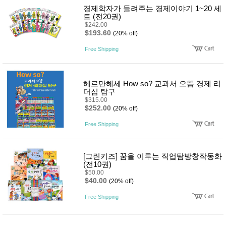
뷰
어
경제학자가 들려주는 경제이야기 1~20 세
티
트 (전20권)
메이크
업
$242.00
$193.60
헤어케
(20% off)
어/염색
Free Shipping
바디케
어/향수
남성화
장품
헤르만헤세 How so? 교과서 으뜸 경제 리
미용제
더십 탐구
품
$315.00
주방가
전
$252.00
(20% off)
전
자
계절/생
Free Shipping
활가전
건강가
전
[그린키즈] 꿈을 이루는 직업탐방창작동화
명품식
주
(전10권)
기브랜
방
$50.00
드
$40.00
(20% off)
보관용
기
Free Shipping
조리용
품
주방소