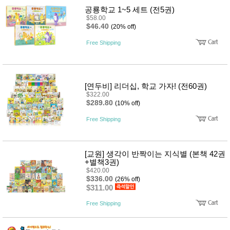
품
공룡학교 1~5 세트 (전5권)
즉석가
식
$58.00
공식품
품
$46.40
(20% off)
쌀/잡곡/
면류
Free Shipping
양념/소
스/가루
건조식
품
농산품
[연두비] 리더십, 학교 가자! (전60권)
놀이방
$322.00
유
매트
$289.80
아
(10% off)
DVD
Free Shipping
유아 보
드(칠
판)
조형물
[교원] 생각이 반짝이는 지식별 (본책 42권
DIY
+별책3권)
유아 이
$420.00
유식
$336.00
(26% off)
아기띠/
$311.00
외출용
품
Free Shipping
건강/미
용/식기
용품