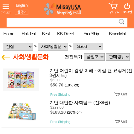
0
어린이
MissyShop
도
Login
청소년
서
성인서
컬러링
북
Home
Hot deal
Best
KB-Direct
FreeShip
BrandMall
만화
한국학
>
>
습지
미국학
사회/생활문화
전집특가
습지
고국배
고
송
기탄 어린이 감정 이해 - 이럴 땐 요렇게(전
국
꽃배송
8권세트)
$63.00
홍삼전
건
$56.70
(10% off)
문브랜
강
드
Free Shipping
건강보
조제품
기탄 대단한 사회탐구 (전38권)
기능성
$229.00
건강식
$183.20
(20% off)
품
Diet/여
Free Shipping
성용품
스킨케