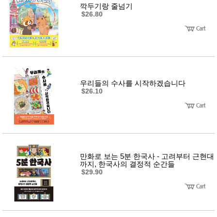
품
깍두기랑 줄넘기
즉석가
식
$26.80
공식품
품
쌀/잡곡/
면류
양념/소
스/가루
건조식
품
농산품
우리들의 수사를 시작하겠습니다
놀이방
유
$26.10
매트
아
DVD
유아 보
드(칠
판)
조형물
DIY
유아 이
만화로 보는 5분 한국사 - 고려부터 근현대
유식
까지, 한국사의 결정적 순간들
아기띠/
$29.90
외출용
품
건강/미
용/식기
용품