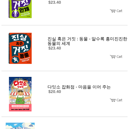
뷰
$23.40
어
티
메이크
업
헤어케
어/염색
바디케
어/향수
진실 혹은 거짓 : 동물 - 알수록 흥미진진한
남성화
동물의 세계
장품
$23.40
미용제
품
주방가
전
전
자
계절/생
활가전
건강가
전
다잇소 잡화점 - 마음을 이어 주는
명품식
주
$20.40
기브랜
방
드
보관용
기
조리용
품
주방소