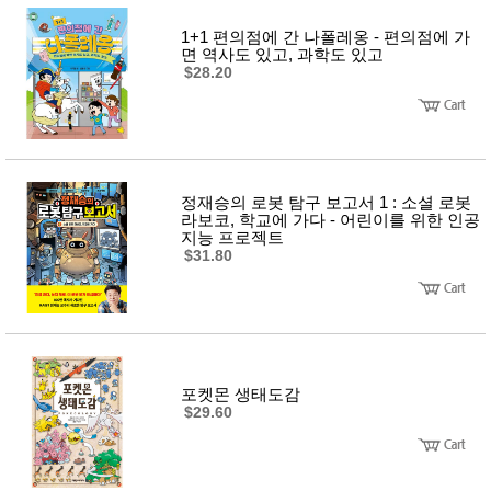
성장발
달교육
1+1 편의점에 간 나폴레옹 - 편의점에 가
용품
면 역사도 있고, 과학도 있고
어른내
패
$28.20
의
션
유/아동
내의
가방/지
갑/케이
스
패션/잡
정재승의 로봇 탐구 보고서 1 : 소셜 로봇
화
라보코, 학교에 가다 - 어린이를 위한 인공
지능 프로젝트
세탁세
생
제
$31.80
활
일상 돋
보기
침구용
품
생활/욕
실/청소
용품
포켓몬 생태도감
WALL
$29.60
DECO
Pet
Supplies
공연/행
문