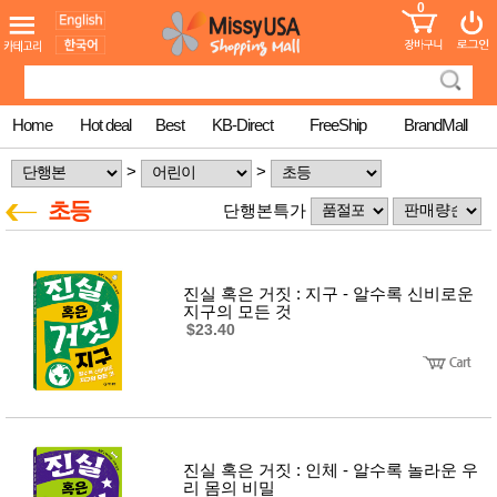
0
어린이
MissyShop
도
Login
청소년
서
성인서
컬러링
북
Home
Hot deal
Best
KB-Direct
FreeShip
BrandMall
만화
한국학
>
>
습지
미국학
초등
단행본특가
습지
고국배
고
송
국
꽃배송
진실 혹은 거짓 : 지구 - 알수록 신비로운
홍삼전
건
지구의 모든 것
문브랜
강
$23.40
드
건강보
조제품
기능성
건강식
품
Diet/여
진실 혹은 거짓 : 인체 - 알수록 놀라운 우
성용품
리 몸의 비밀
스킨케