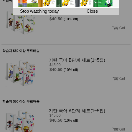
뷰
어
티
기탄 국어 C단계 세트(1~5집)
메이크
Stop watching today
Close
업
$45.00
$40.50
(10% off)
헤어케
어/염색
바디케
어/향수
남성화
장품
미용제
학습지 $50 이상 무료배송
품
기탄 국어 B단계 세트(1~5집)
주방가
전
$45.00
전
자
$40.50
(10% off)
계절/생
활가전
건강가
전
명품식
주
기브랜
방
학습지 $50 이상 무료배송
드
보관용
기탄 국어 A단계 세트(1~5집)
기
$45.00
조리용
$40.50
(10% off)
품
주방소