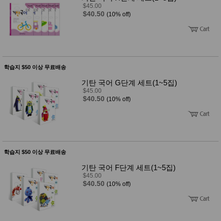
성장발
$45.00
달교육
$40.50
(10% off)
용품
어른내
패
의
션
유/아동
내의
가방/지
학습지 $50 이상 무료배송
갑/케이
스
기탄 국어 G단계 세트(1~5집)
패션/잡
$45.00
화
$40.50
(10% off)
세탁세
생
제
활
일상 돋
보기
침구용
품
학습지 $50 이상 무료배송
생활/욕
실/청소
기탄 국어 F단계 세트(1~5집)
용품
$45.00
WALL
$40.50
(10% off)
DECO
Pet
Supplies
공연/행
문