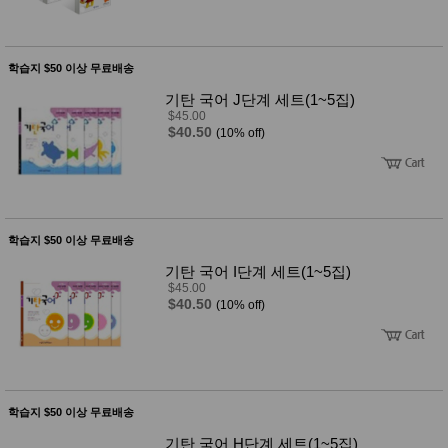
품
즉석가
식
공식품
품
쌀/잡곡/
학습지 $50 이상 무료배송
면류
양념/소
기탄 국어 J단계 세트(1~5집)
스/가루
$45.00
건조식
$40.50
(10% off)
품
농산품
놀이방
유
매트
아
DVD
유아 보
학습지 $50 이상 무료배송
드(칠
판)
기탄 국어 I단계 세트(1~5집)
조형물
$45.00
DIY
$40.50
(10% off)
유아 이
유식
아기띠/
외출용
품
건강/미
학습지 $50 이상 무료배송
용/식기
용품
기탄 국어 H단계 세트(1~5집)