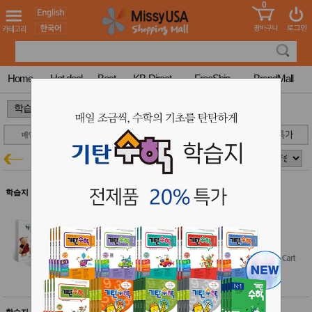
0
어린이
MissyShop
도
Login
청소년
서
성인서
컬러링
북
Home
Hot deal
Best
KB-Direct
FreeShip
BrandMall
만화
한국학
>
>
습지
미국학
습지
고국배
고
국어
학습지특가
송
국
꽃배송
홍삼전
건
학습지 $50 이상 무료배송
문브랜
강
드
기탄 국어 D단계 세트(1~5집)
건강보
$45.00
조제품
$40.50
(10% off)
기능성
건강식
품
Diet/여
성용품
스킨케
학습지 $50 이상 무료배송