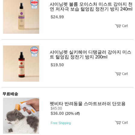
품
샤이닝펫 볼륨 모이스처 미스트 강아지 천
즉석가
식
연 저자극 보습 털엉킴 정전기 방지 240ml
공식품
품
$24.99
쌀/잡곡/
면류
양념/소
스/가루
건조식
품
농산품
샤이닝펫 실키헤어 디탱글러 강아지 미스
놀이방
유
트 털엉킴 정전기 방지 200ml
매트
아
$19.50
DVD
유아 보
드(칠
판)
조형물
DIY
무료배송
유아 이
유식
펫비타 반려동물 스마트브러쉬 단모용
아기띠/
$45.00
외출용
$36.00
(20% off)
품
건강/미
Free Shipping
용/식기
용품