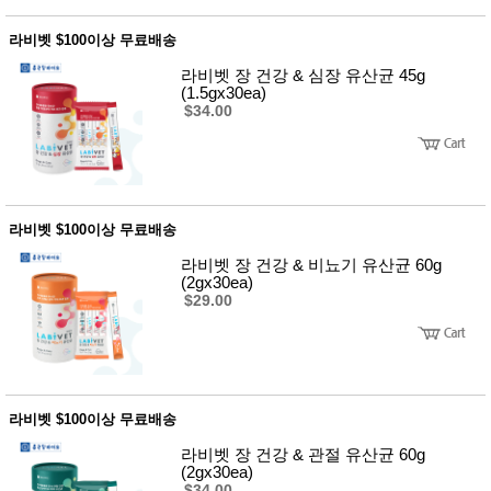
성장발
달교육
용품
라비벳 $100이상 무료배송
어른내
패
라비벳 장 건강 & 심장 유산균 45g
의
션
(1.5gx30ea)
유/아동
$34.00
내의
가방/지
갑/케이
스
패션/잡
화
라비벳 $100이상 무료배송
세탁세
생
제
활
라비벳 장 건강 & 비뇨기 유산균 60g
일상 돋
(2gx30ea)
보기
$29.00
침구용
품
생활/욕
실/청소
용품
WALL
라비벳 $100이상 무료배송
DECO
Pet
라비벳 장 건강 & 관절 유산균 60g
Supplies
(2gx30ea)
공연/행
문
$34.00