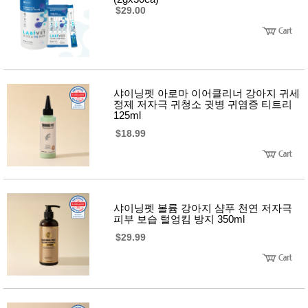
뷰
어
$29.00
티
메이크
업
헤어케
어/염색
바디케
어/향수
남성화
샤이닝펫 아로마 이어클리너 강아지 귀세
장품
정제 저자극 귀청소 귓병 귀염증 티트리
125ml
미용제
품
$18.99
주방가
전
전
자
계절/생
활가전
건강가
전
샤이닝펫 볼륨 강아지 샴푸 천연 저자극
명품식
주
피부 보습 털엉킴 방지 350ml
기브랜
방
$29.99
드
보관용
기
조리용
품
주방소