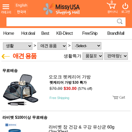
0
어린이
MissyShop
도
Login
청소년
서
성인서
컬러링
북
Home
Hot deal
Best
KB-Direct
FreeShip
BrandMall
만화
한국학
>
>
습지
미국학
애견 용품
생활특가
습지
고국배
고
송
국
무료배송
꽃배송
오모크 펫케리어 가방
홍삼전
건
펫케리어 가방 $30 특가
문브랜
강
$70.00
$30.00
(57% off)
드
건강보
Free Shipping
조제품
기능성
건강식
품
라비벳 $100이상 무료배송
Diet/여
성용품
라비벳 장 건강 & 구강 유산균 60g
(2gx30ea)
스킨케