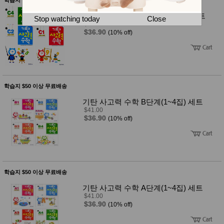
뷰
어
티
기탄 사고력 수학 C단계 (1~4집) 세트
메이크
Stop watching today
Close
업
$41.00
$36.90
(10% off)
헤어케
어/염색
바디케
어/향수
남성화
장품
미용제
학습지 $50 이상 무료배송
품
기탄 사고력 수학 B단계(1~4집) 세트
주방가
전
$41.00
전
자
$36.90
(10% off)
계절/생
활가전
건강가
전
명품식
주
기브랜
방
학습지 $50 이상 무료배송
드
보관용
기탄 사고력 수학 A단계(1~4집) 세트
기
$41.00
조리용
$36.90
(10% off)
품
주방소