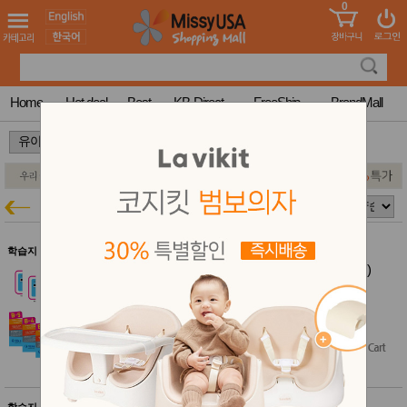
0
어린이
MissyShop
도
Login
청소년
서
성인서
컬러링
북
Home
Hot deal
Best
KB-Direct
FreeShip
BrandMall
만화
한국학
>
습지
미국학
습지
고국배
고
유아 학습지
유아특가
송
국
꽃배송
홍삼전
건
학습지 $50 이상 무료배송
문브랜
강
기탄 수학 B단계 세트 (전5권)(5~6세)
드
기탄 학습지 20% 특가
건강보
$39.00
조제품
$35.10
$31.20
(20% off)
기능성
건강식
품
Diet/여
성용품
스킨케
학습지 $50 이상 무료배송