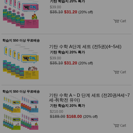
성장발
기탄 학습지 20% 특가
달교육
$39.00
용품
$35.10
$31.20
(20% off)
어른내
패
의
션
유/아동
내의
가방/지
학습지 $50 이상 무료배송
갑/케이
기탄 수학 A단계 세트 (전5권)(4~5세)
스
기탄 학습지 20% 특가
패션/잡
화
$39.00
$35.10
$31.20
(20% off)
세탁세
생
제
활
일상 돋
보기
침구용
품
학습지 $50 이상 무료배송
생활/욕
기탄 수학 A ~ D 단계 세트 (전20권/4세~7
실/청소
세-취학전 유아)
용품
기탄 학습지 20% 특가
WALL
$210.00
DECO
$189.00
$168.00
(20% off)
Pet
Supplies
공연/행
문