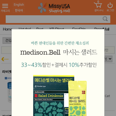
0
어린이
MissyShop
도
Login
청소년
서
성인서
컬러링
북
Home
Hot deal
Best
KB-Direct
FreeShip
BrandMall
만화
한국학
>
>
습지
미국학
습지
고국배
고
반려동물 건강
건강특가
송
국
꽃배송
홍삼전
건
라비벳 $100이상 무료배송
문브랜
강
드
라비벳 장 건강 & 구강 유산균 60g
건강보
(2gx30ea)
조제품
$29.00
기능성
건강식
품
Diet/여
성용품
스킨케