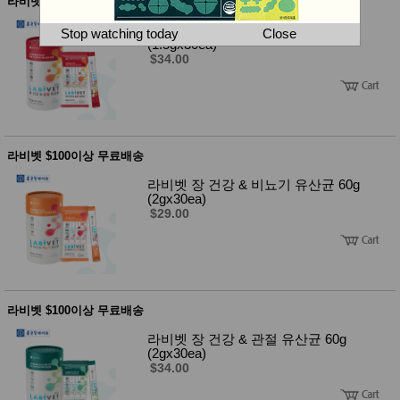
뷰
라비벳 $100이상 무료배송
어
티
메이크
라비벳 장 건강 & 심장 유산균 45g
Stop watching today
Close
업
(1.5gx30ea)
$34.00
헤어케
어/염색
바디케
어/향수
남성화
장품
미용제
라비벳 $100이상 무료배송
품
라비벳 장 건강 & 비뇨기 유산균 60g
주방가
전
(2gx30ea)
전
자
$29.00
계절/생
활가전
건강가
전
명품식
주
기브랜
방
드
라비벳 $100이상 무료배송
보관용
라비벳 장 건강 & 관절 유산균 60g
기
(2gx30ea)
조리용
$34.00
품
주방소