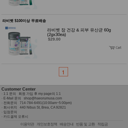
품
즉석가
식
공식품
품
쌀/잡곡/
라비벳 $100이상 무료배송
면류
양념/소
라비벳 장 건강 & 피부 유산균 60g
스/가루
(2gx30ea)
건조식
$29.00
품
농산품
놀이방
유
매트
아
DVD
유아 보
1
드(칠
판)
조형물
DIY
Customer Center
유아 이
·
1:1 문의 회원 가입 후 my page의 1:1
유식
· E-Mail 문의
shop@haeorumusa.com
아기띠/
· 전화문의 714-784-6491(10:00am~5:00pm)
외출용
· 회사위치 440 Nibus St, Brea, CA 92821
품
·
입점문의
건강/미
·
카드결제 오류시
용/식기
용품
이용약관
개인보호정책
배송안내
반품 및 교환
적립금