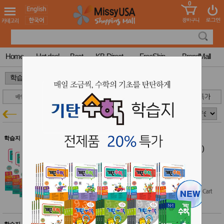
0
어린이
MissyShop
도
Login
청소년
서
성인서
컬러링
북
Home
Hot deal
Best
KB-Direct
FreeShip
BrandMall
만화
한국학
>
>
습지
미국학
습지
고국배
고
수학
학습지특가
송
국
꽃배송
홍삼전
건
학습지 $50 이상 무료배송
문브랜
강
기탄 수학 G단계 세트 (전5권)(초등3)
드
기탄 학습지 20% 특가
건강보
$39.00
조제품
$35.10
$31.20
(20% off)
기능성
건강식
품
Diet/여
성용품
스킨케
학습지 $50 이상 무료배송