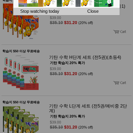
뷰
어
티
기탄 수학 K단계 세트 (전5권)(예비중1)
메이크
Stop watching today
Close
기탄 학습지 20% 특가
업
$39.00
헤어케
$35.10
$31.20
(20% off)
어/염색
바디케
어/향수
남성화
장품
미용제
학습지 $50 이상 무료배송
품
기탄 수학 H단계 세트 (전5권)(초등4)
주방가
전
기탄 학습지 20% 특가
전
자
$39.00
계절/생
$35.10
$31.20
(20% off)
활가전
건강가
전
명품식
주
기브랜
방
학습지 $50 이상 무료배송
드
기탄 수학 L단계 세트 (전5권/예비중 2단
보관용
계)
기
기탄 학습지 20% 특가
조리용
$39.00
품
$35.10
$31.20
(20% off)
주방소