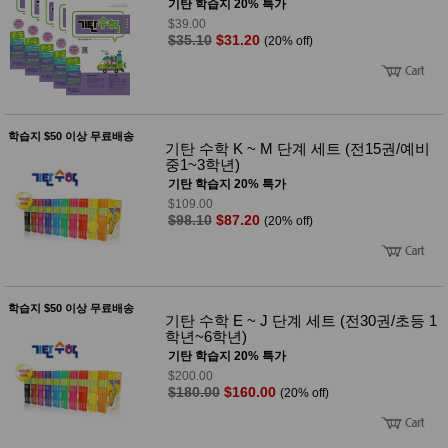
성장발
기탄 학습지 20% 특가
달교육
$39.00
용품
$35.10
$31.20
(20% off)
어른내
패
의
션
유/아동
내의
가방/지
학습지 $50 이상 무료배송
갑/케이
기탄 수학 K ~ M 단계 세트 (전15권/예비
스
중1~3학년)
패션/잡
기탄 학습지 20% 특가
화
$109.00
세탁세
생
$98.10
$87.20
(20% off)
제
활
일상 돋
보기
침구용
품
학습지 $50 이상 무료배송
생활/욕
기탄 수학 E ~ J 단계 세트 (전30권/초등 1
실/청소
학년~6학년)
용품
기탄 학습지 20% 특가
WALL
$200.00
DECO
$180.00
$160.00
(20% off)
Pet
Supplies
공연/행
문