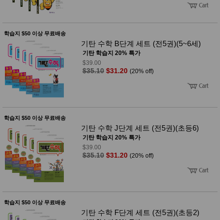
품
즉석가
식
공식품
품
쌀/잡곡/
학습지 $50 이상 무료배송
면류
기탄 수학 B단계 세트 (전5권)(5~6세)
양념/소
스/가루
기탄 학습지 20% 특가
건조식
$39.00
품
$35.10
$31.20
(20% off)
농산품
놀이방
유
매트
아
DVD
유아 보
학습지 $50 이상 무료배송
드(칠
기탄 수학 J단계 세트 (전5권)(초등6)
판)
기탄 학습지 20% 특가
조형물
DIY
$39.00
$35.10
$31.20
(20% off)
유아 이
유식
아기띠/
외출용
품
건강/미
학습지 $50 이상 무료배송
용/식기
기탄 수학 F단계 세트 (전5권)(초등2)
용품