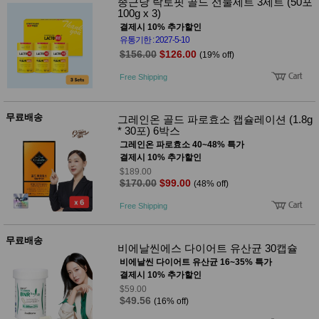
종근당 락토핏 골드 선물세트 3세트 (50포
100g x 3)
결제시 10% 추가할인
유통기한 : 2027-5-10
$156.00
$126.00
(19% off)
Free Shipping
무료배송
그레인온 골드 파로효소 캡슐레이션 (1.8g
* 30포) 6박스
그레인온 파로효소 40~48% 특가
결제시 10% 추가할인
$189.00
$170.00
$99.00
(48% off)
Free Shipping
무료배송
비에날씬에스 다이어트 유산균 30캡슐
비에날씬 다이어트 유산균 16~35% 특가
결제시 10% 추가할인
$59.00
$49.56
(16% off)