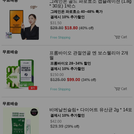
무료배송
그레인온 골드 파로효소 캡슐레이션 (1.8g
* 30포) 1박스
그레인온 파로효소 40~48% 특가
결제시 10% 추가할인
$31.50
$29.80
$18.80
(40% off)
Free Shipping
무료배송
프롬바이오 관절연골 엔 보스웰리아 2개
월
프롬바이오 28~34% 할인
결제시 10% 추가할인
$150.00
$125.00
$99.00
(34% off)
Free Shipping
무료배송
비에날씬슬림+ 다이어트 유산균 2g * 14포
결제시 10% 추가할인
$42.00
$29.99
(29% off)