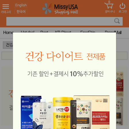
0
어린이
MissyShop
도
Login
청소년
서
성인서
컬러링
북
Home
Hot deal
Best
KB-Direct
FreeShip
BrandMall
만화
한국학
>
습지
미국학
습지
고국배
고
송
국
꽃배송
홍삼전
건
문브랜
강
드
건강보
조제품
기능성
건강식
품
Diet/여
성용품
스킨케