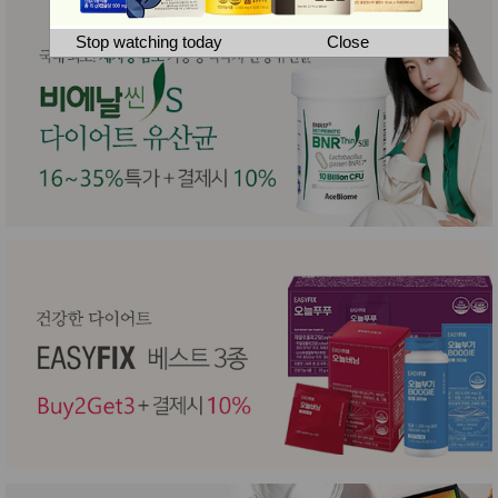
뷰
어
티
메이크
Stop watching today
Close
업
헤어케
어/염색
바디케
어/향수
남성화
장품
미용제
품
주방가
전
전
자
계절/생
활가전
건강가
전
명품식
주
기브랜
방
드
보관용
기
조리용
품
주방소