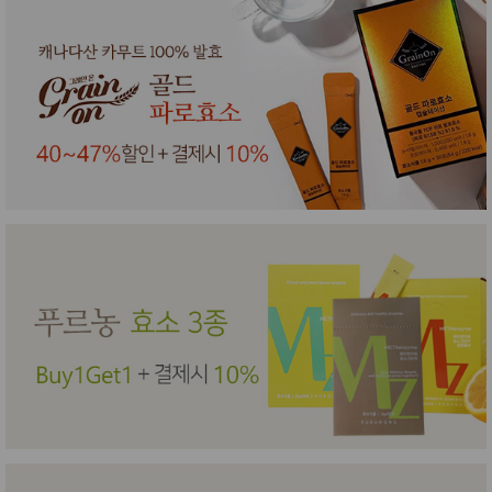
품
즉석가
식
공식품
품
쌀/잡곡/
면류
양념/소
스/가루
건조식
품
농산품
놀이방
유
매트
아
DVD
유아 보
드(칠
판)
조형물
DIY
유아 이
유식
아기띠/
외출용
품
건강/미
용/식기
용품