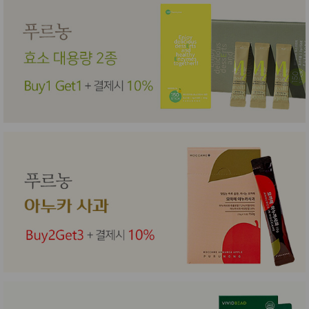
성장발
달교육
용품
어른내
패
의
션
유/아동
내의
가방/지
갑/케이
스
패션/잡
화
세탁세
생
제
활
일상 돋
보기
침구용
품
생활/욕
실/청소
용품
WALL
DECO
Pet
Supplies
공연/행
문