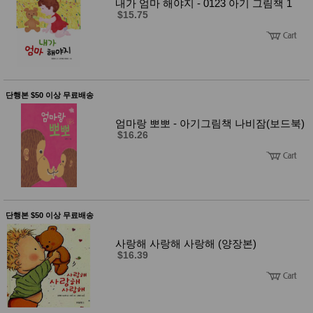
내가 엄마 해야지 - 0123 아기 그림책 1
성장발
달교육
$15.75
용품
어른내
패
의
션
유/아동
내의
가방/지
단행본 $50 이상 무료배송
갑/케이
스
엄마랑 뽀뽀 - 아기그림책 나비잠(보드북)
패션/잡
$16.26
화
세탁세
생
제
활
일상 돋
보기
침구용
품
단행본 $50 이상 무료배송
생활/욕
실/청소
사랑해 사랑해 사랑해 (양장본)
용품
$16.39
WALL
DECO
Pet
Supplies
공연/행
문