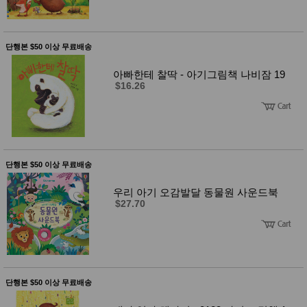
품
즉석가
식
공식품
품
쌀/잡곡/
단행본 $50 이상 무료배송
면류
양념/소
스/가루
아빠한테 찰딱 - 아기그림책 나비잠 19
$16.26
건조식
품
농산품
놀이방
유
매트
아
DVD
유아 보
단행본 $50 이상 무료배송
드(칠
판)
우리 아기 오감발달 동물원 사운드북
조형물
$27.70
DIY
유아 이
유식
아기띠/
외출용
품
건강/미
단행본 $50 이상 무료배송
용/식기
용품