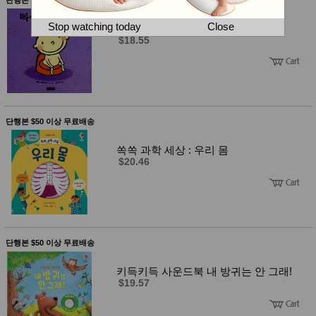
뷰
어
티
메이크
Stop watching today
Close
빠이빠이 기저귀! (보드북)
업
$18.55
헤어케
어/염색
바디케
어/향수
남성화
장품
미용제
단행본 $50 이상 무료배송
품
주방가
전
쏙쏙 과학 세상 : 우리 몸
전
자
$20.46
계절/생
활가전
건강가
전
명품식
주
기브랜
방
단행본 $50 이상 무료배송
드
보관용
기
키득키득 사운드북 내 방귀는 안 그래!
조리용
$19.57
품
주방소