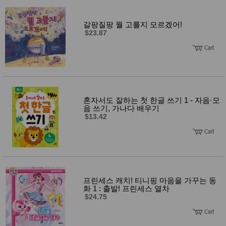
갈팡질팡 뭘 고를지 모르겠어!
$23.87
혼자서도 잘하는 첫 한글 쓰기 1 - 자음·모
음 쓰기, 가나다 배우기
$13.42
프린세스 캐치! 티니핑 마음을 가꾸는 동
화 1 : 출발! 프린세스 열차
$24.75