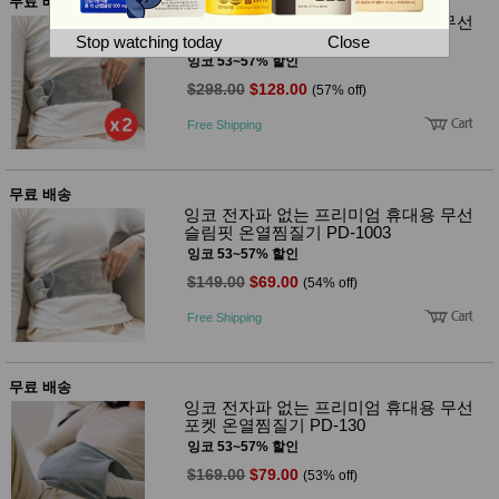
뷰
무료 배송
어
티
잉코 전자파 없는 프리미엄 휴대용 무선
메이크
슬림핏 온열찜질기 PD-1003 x2개
Stop watching today
Close
업
잉코 53~57% 할인
헤어케
$298.00
$128.00
(57% off)
어/염색
바디케
Free Shipping
어/향수
남성화
장품
미용제
무료 배송
품
잉코 전자파 없는 프리미엄 휴대용 무선
주방가
슬림핏 온열찜질기 PD-1003
전
전
자
잉코 53~57% 할인
계절/생
$149.00
$69.00
(54% off)
활가전
건강가
Free Shipping
전
명품식
주
기브랜
방
드
무료 배송
보관용
잉코 전자파 없는 프리미엄 휴대용 무선
기
포켓 온열찜질기 PD-130
조리용
잉코 53~57% 할인
품
$169.00
$79.00
(53% off)
주방소