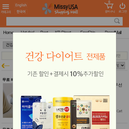
0
어린이
MissyShop
도
Login
청소년
서
성인서
컬러링
북
Home
Hot deal
Best
KB-Direct
FreeShip
BrandMall
만화
한국학
>
>
습지
미국학
습지
고국배
고
의료 보조용품
건강특가
송
국
꽃배송
홍삼전
건
무료 배송
문브랜
강
잉코 전자파 없는 프리미엄 휴대용 무선
드
포켓 온열찜질기 PD-130 x2개 세트
건강보
잉코 53~57% 할인
조제품
$338.00
$148.00
(56% off)
기능성
건강식
Free Shipping
품
Diet/여
성용품
스킨케