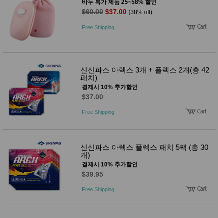
성장발
바누 특가 제품 25~58% 할인
달교육
$60.00
$37.00
(38% off)
용품
Free Shipping
어른내
패
의
션
유/아동
내의
가방/지
신신파스 아렉스 3개 + 플렉스 2개(총 42
갑/케이
패치)
스
패션/잡
결제시 10% 추가할인
화
$37.00
세탁세
생
Free Shipping
제
활
일상 돋
보기
침구용
품
신신파스 아렉스 플렉스 패치 5팩 (총 30
개)
생활/욕
실/청소
결제시 10% 추가할인
용품
$39.95
WALL
DECO
Free Shipping
Pet
Supplies
공연/행
문