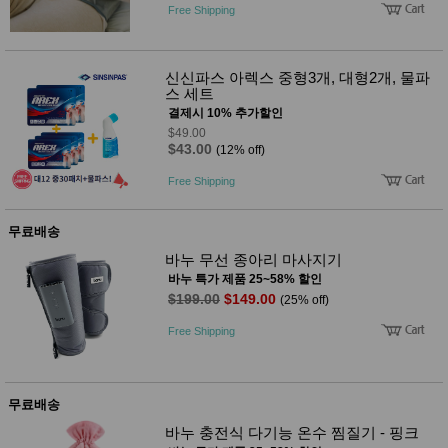
품
Free Shipping
즉석가
식
공식품
품
쌀/잡곡/
면류
신신파스 아렉스 중형3개, 대형2개, 물파
양념/소
스 세트
스/가루
결제시 10% 추가할인
건조식
$49.00
품
$43.00
(12% off)
농산품
놀이방
Free Shipping
유
매트
아
DVD
무료배송
유아 보
드(칠
바누 무선 종아리 마사지기
판)
바누 특가 제품 25~58% 할인
조형물
$199.00
$149.00
DIY
(25% off)
유아 이
Free Shipping
유식
아기띠/
외출용
품
건강/미
무료배송
용/식기
바누 충전식 다기능 온수 찜질기 - 핑크
용품