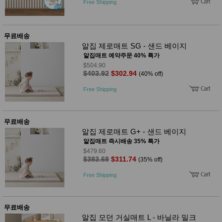
품
Free Shipping
즉석가
식
공식품
품
쌀/잡곡/
무료배송
면류
양념/소
알집 제로매트 SG - 샌드 베이지
스/가루
알집매트 예약주문 40% 특가
건조식
$504.90
품
$403.92
$302.94
(40% off)
농산품
Free Shipping
놀이방
유
매트
아
DVD
유아 보
무료배송
드(칠
알집 제로매트 G+ - 샌드 베이지
판)
조형물
알집매트 즉시배송 35% 특가
DIY
$479.60
유아 이
$383.68
$311.74
(35% off)
유식
아기띠/
Free Shipping
외출용
품
건강/미
용/식기
무료배송
용품
알집 모던 거실매트 L - 바닐라 밀크