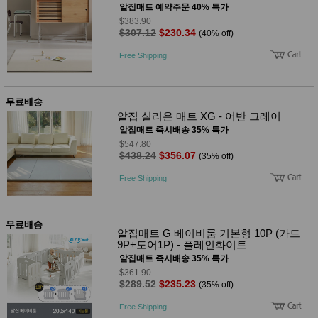
성장발
알집매트 예약주문 40% 특가
달교육
$383.90
용품
$307.12
$230.34
(40% off)
어른내
패
의
션
Free Shipping
유/아동
내의
가방/지
갑/케이
무료배송
스
알집 실리온 매트 XG - 어반 그레이
패션/잡
알집매트 즉시배송 35% 특가
화
$547.80
세탁세
$438.24
$356.07
생
(35% off)
제
활
일상 돋
Free Shipping
보기
침구용
품
무료배송
생활/욕
알집매트 G 베이비룸 기본형 10P (가드
실/청소
9P+도어1P) - 플레인화이트
용품
알집매트 즉시배송 35% 특가
WALL
DECO
$361.90
$289.52
$235.23
(35% off)
Pet
Supplies
Free Shipping
공연/행
문