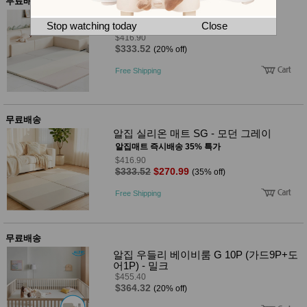
뷰
무료배송
어
티
알집 실리온 매트 SG - 모던 핑크
메이크
Stop watching today
Close
업
$416.90
헤어케
$333.52
(20% off)
어/염색
바디케
Free Shipping
어/향수
남성화
장품
미용제
무료배송
품
알집 실리온 매트 SG - 모던 그레이
주방가
전
알집매트 즉시배송 35% 특가
전
자
$416.90
계절/생
$333.52
$270.99
(35% off)
활가전
건강가
Free Shipping
전
명품식
주
기브랜
방
드
무료배송
보관용
알집 우들리 베이비룸 G 10P (가드9P+도
기
어1P) - 밀크
조리용
$455.40
품
$364.32
(20% off)
주방소