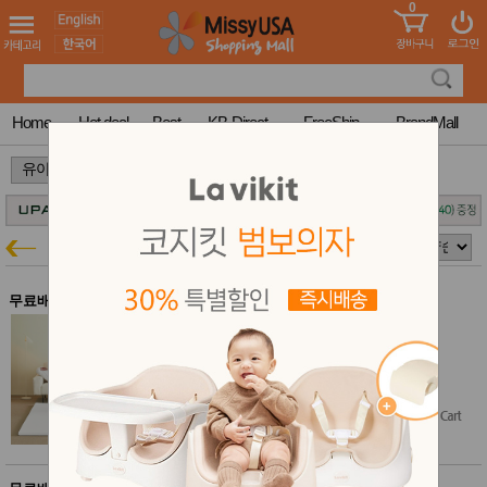
0
어린이
MissyShop
도
Login
청소년
서
성인서
컬러링
북
Home
Hot deal
Best
KB-Direct
FreeShip
BrandMall
만화
한국학
>
>
습지
미국학
습지
고국배
고
알집
유아특가
송
국
꽃배송
홍삼전
건
무료배송
문브랜
강
알집 제로매트 SG - 어반 밀크
드
알집매트 예약주문 40% 특가
건강보
$504.90
조제품
$403.92
$302.94
(40% off)
기능성
건강식
Free Shipping
품
Diet/여
성용품
스킨케