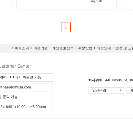
1
사이트소개
l
이용약관
l
개인보호정책
l
주문방법
l
배송안내
l
반품 및 교
page의 1:1에서 회원만 가능
회사위치
440 Nibus, St, B
@haeorumusa.com
 문의 가능
784-6491 (10:00am~5:00pm)