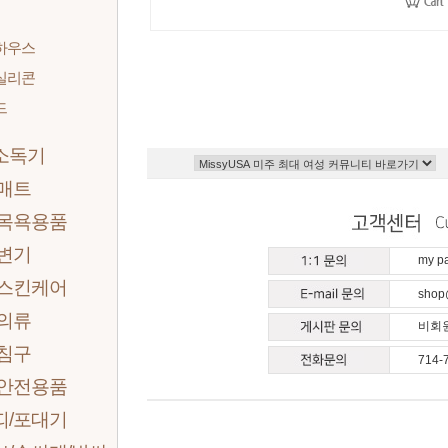
하우스
실리콘
드
소독기
 매트
 목욕용품
 변기
my 
 스킨케어
shop
 의류
비회원
 침구
714-
 안전용품
띠/포대기