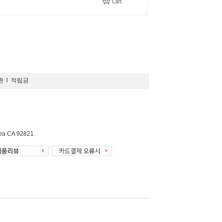
환
l
적립금
rea CA 92821