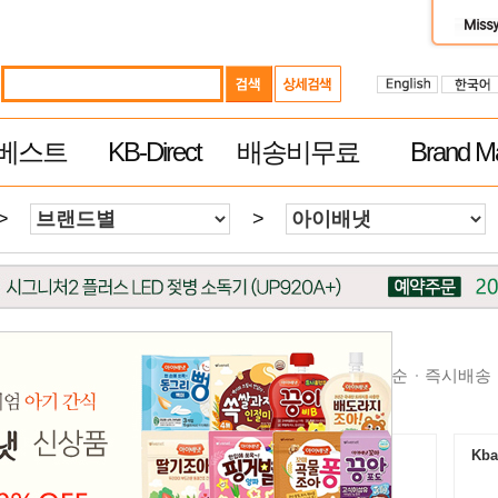
베스트
KB-Direct
배송비무료
Brand Ma
>
>
순
높은가격순
제품평 많은순
빠른 배송순
추천순
즉시배송
Kbaby-Direct Mall $60이상 무료배송
Kba