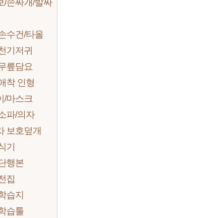
보/손싸개/발싸
손수건/타올
 천기저귀
 무릎담요
애착 인형
이/마스크
소파/의자
차 보호덮개
/식기
 단행본
 전집
 학습지
 학습툴