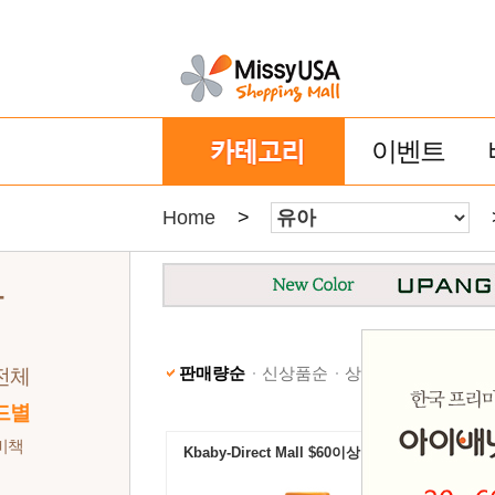
이벤트
Home
>
아
판매량순
신상품순
상품명순
낮은가격
전체
드별
비책
Kbaby-Direct Mall $60이상 무료배송