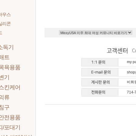
하우스
실리콘
드
소독기
 매트
my 
 목욕용품
shop
 변기
비회원
 스킨케어
714-
 의류
 침구
 안전용품
띠/포대기