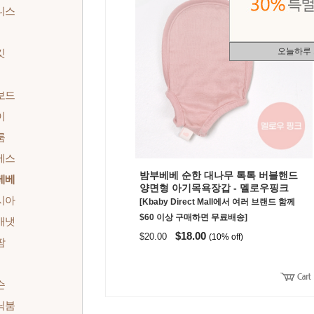
니스
오늘하루
킷
보드
이
룸
에스
밤부베베 순한 대나무 톡톡 버블핸드
베베
양면형 아기목욕장갑 - 멜로우핑크
시아
[Kbaby Direct Mall에서 여러 브랜드 함께
$60 이상 구매하면 무료배송]
배냇
$18.00
$20.00
(10% off)
팜
슨
닉붐