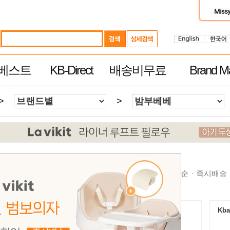
베스트
KB-Direct
배송비무료
Brand Ma
>
>
순
높은가격순
제품평 많은순
빠른 배송순
추천순
즉시배송
Kbaby-Direct Mall $60이상 무료배송
Kba