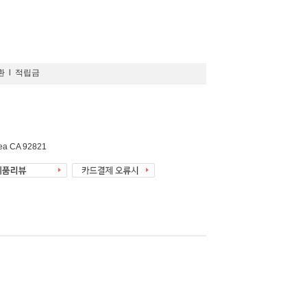
환
l
적립금
rea CA 92821