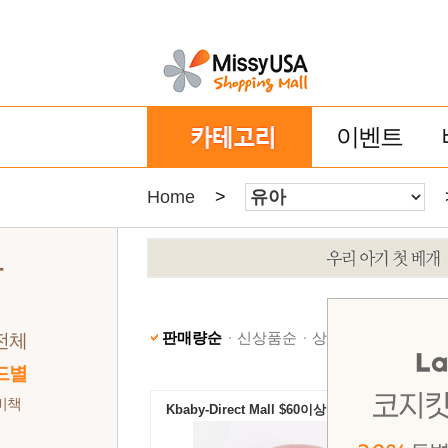
이벤트
Home
>
아
판매량순
신상품순
상품명순
낮은가격
전체
드별
비책
Kbaby-Direct Mall $60이상 무료배송