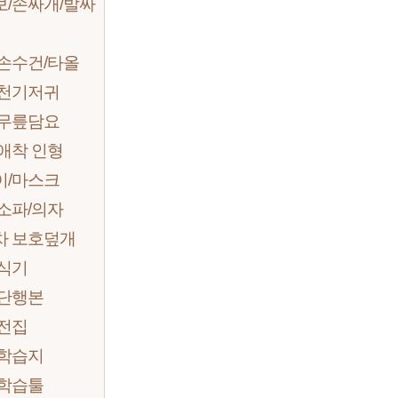
보/손싸개/발싸
손수건/타올
 천기저귀
 무릎담요
애착 인형
이/마스크
소파/의자
차 보호덮개
/식기
 단행본
 전집
 학습지
 학습툴