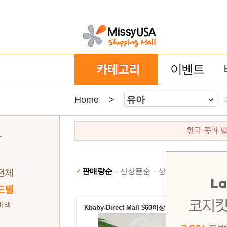
이벤트
Home
>
아
판매량순
신상품순
상품명순
낮은가격
전체
드별
비책
Kbaby-Direct Mall $60이상 무료배송