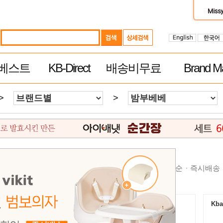
베스트
KB-Direct
배송비무료
Brand Ma
>
>
순
높은가격순
제품평 많은순
빠른 배송순
추천순
즉시배송
Kbaby-Direct Mall $60이상 무료배송
Kba