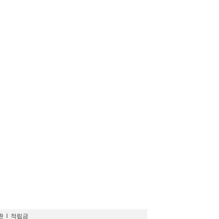
환
l
적립금