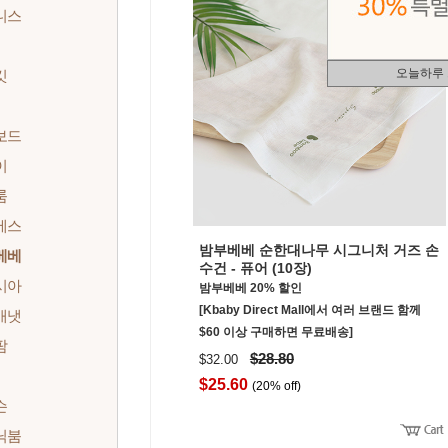
니스
오늘하루
킷
보드
이
룸
에스
밤부베베 순한대나무 시그니처 거즈 손
베베
수건 - 퓨어 (10장)
시아
밤부베베 20% 할인
[Kbaby Direct Mall에서 여러 브랜드 함께
배냇
$60 이상 구매하면 무료배송]
팜
$28.80
$32.00
$25.60
(20% off)
슨
닉붐