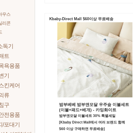
하우스
Kbaby-Direct Mall $60이상 무료배송
실리콘
드
소독기
 매트
 목욕용품
 변기
 스킨케어
 의류
 침구
밤부베베 밤부앤모달 우주숲 이불세트
(이불+패드+베개) - 카밍화이트
 안전용품
밤부앤모달 이불세트 30% 특별세일
[Kbaby Direct Mall에서 여러 브랜드 함께
띠/포대기
$60 이상 구매하면 무료배송]