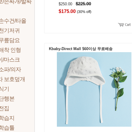
보/손싸개/발싸
$225.00
$250.00
$175.00
(30% off)
손수건/타올
 천기저귀
 무릎담요
Kbaby-Direct Mall $60이상 무료배송
애착 인형
이/마스크
소파/의자
차 보호덮개
/식기
 단행본
 전집
 학습지
 학습툴