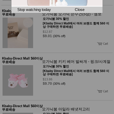
뷰
어
티
메이크
Stop watching today
Close
Kbaby-Direct Mall $60이상
업
오가닉붐 오가닉 손수건(5장) - 엠보
무료배송
헤어케
오가닉붐 30% 할인
어/염색
[Kbaby Direct Mall에서 여러 브랜드 함께 $60 이
바디케
상 구매하면 무료배송]
어/향수
$12.87
남성화
$9.01
(30% off)
장품
미용제
품
주방가
전
전
자
Kbaby-Direct Mall $60이상
오가닉붐 키키 베어 발싸개 - 핑크/사계절
계절/생
무료배송
활가전
오가닉붐 30% 할인
건강가
[Kbaby Direct Mall에서 여러 브랜드 함께 $60 이
전
상 구매하면 무료배송]
$13.86
명품식
주
$9.70
(30% off)
기브랜
방
드
보관용
기
조리용
품
Kbaby-Direct Mall $60이상
오가닉붐 아일라 배냇저고리
무료배송
주방소
오가닉붐 30% 할인