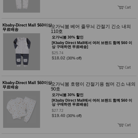
성장발
달교육
용품
어른내
패
의
션
Kbaby-Direct Mall $60이상
오가닉붐 베어 줄무늬 간절기 긴소 내의
유/아동
무료배송
110호
내의
오가닉붐 30% 할인
가방/지
[Kbaby Direct Mall에서 여러 브랜드 함께 $60 이
갑/케이
상 구매하면 무료배송]
스
$25.74
패션/잡
$18.02
(30% off)
화
세탁세
생
제
활
일상 돋
보기
Kbaby-Direct Mall $60이상
오가닉붐 호랭이 간절기용 썸머 긴소 내의
무료배송
침구용
90호
품
오가닉붐 30% 할인
생활/욕
[Kbaby Direct Mall에서 여러 브랜드 함께 $60 이
실/청소
상 구매하면 무료배송]
용품
$27.72
WALL
$19.40
(30% off)
DECO
Pet
Supplies
공연/행
문