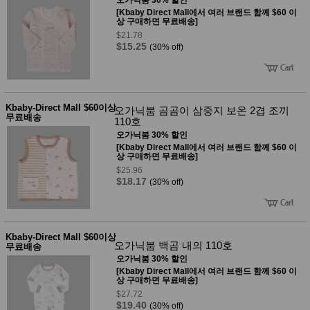
품
[Kbaby Direct Mall에서 여러 브랜드 함께 $60 이
즉석가
식
상 구매하면 무료배송]
공식품
품
$21.78
쌀/잡곡/
$15.25
(30% off)
면류
양념/소
스/가루
건조식
품
Kbaby-Direct Mall $60이상
오가닉붐 곰곰이 삼중지 보온 2겹 조끼
농산품
무료배송
110호
놀이방
유
오가닉붐 30% 할인
매트
아
[Kbaby Direct Mall에서 여러 브랜드 함께 $60 이
DVD
상 구매하면 무료배송]
유아 보
$25.96
드(칠
$18.17
(30% off)
판)
조형물
DIY
유아 이
유식
Kbaby-Direct Mall $60이상
아기띠/
오가닉붐 백곰 내의 110호
무료배송
외출용
오가닉붐 30% 할인
품
[Kbaby Direct Mall에서 여러 브랜드 함께 $60 이
건강/미
상 구매하면 무료배송]
용/식기
$27.72
용품
$19.40
(30% off)