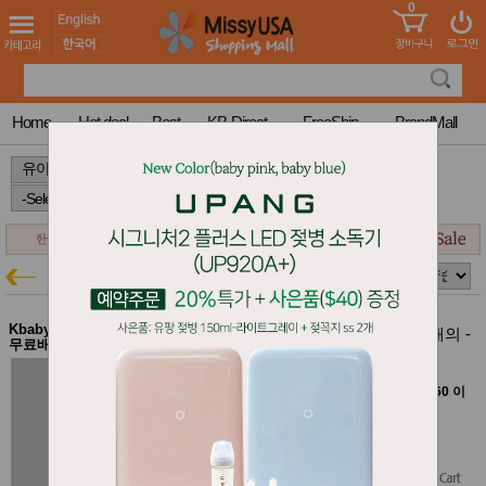
0
어린이
MissyShop
도
Login
청소년
서
성인서
컬러링
북
Home
Hot deal
Best
KB-Direct
FreeShip
BrandMall
만화
한국학
>
>
>
습지
미국학
습지
고국배
고
송
국
오가닉붐
꽃배송
유아특가
홍삼전
건
문브랜
강
Kbaby-Direct Mall $60이상
드
오가닉붐 곰곰이 포켓 삼중지 보온 내의 -
무료배송
베이지 100호
건강보
조제품
오가닉붐 30% 할인
기능성
[Kbaby Direct Mall에서 여러 브랜드 함께 $60 이
건강식
상 구매하면 무료배송]
품
$32.67
Diet/여
$22.87
(30% off)
성용품
스킨케