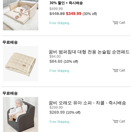
성장발
30% 할인 + 즉시배송
달교육
$499.99
용품
$449.99
$349.99
(30% off)
어른내
패
의
션
Free Shipping
유/아동
내의
가방/지
갑/케이
무료배송
스
꿈비 범퍼침대 대형 전용 논슬립 순면패드
패션/잡
$94.00
화
$84.60
(10% off)
세탁세
생
제
활
Free Shipping
일상 돋
보기
침구용
품
무료배송
생활/욕
실/청소
꿈비 오래오 유아 소파 - 차콜 - 즉시배송
용품
$299.99
WALL
$269.99
(10% off)
DECO
Pet
Free Shipping
Supplies
공연/행
문