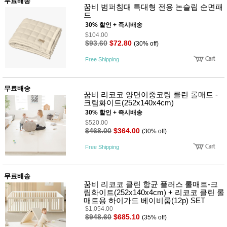
뷰
무료배송
꿈비 범퍼침대 특대형 전용 논슬립 순면패
어
티
드
메이크
업
30% 할인 + 즉시배송
헤어케
$104.00
어/염색
$93.60
$72.80
(30% off)
바디케
어/향수
Free Shipping
남성화
장품
미용제
무료배송
품
꿈비 리코코 양면이중코팅 클린 롤매트 -
크림화이트(252x140x4cm)
주방가
전
30% 할인 + 즉시배송
전
자
계절/생
$520.00
활가전
$468.00
$364.00
(30% off)
건강가
전
Free Shipping
명품식
주
기브랜
방
드
무료배송
꿈비 리코코 클린 항균 플러스 롤매트-크
보관용
림화이트(252x140x4cm) + 리코코 클린 롤
기
매트용 하이가드 베이비룸(12p) SET
조리용
$1,054.00
품
$948.60
$685.10
(35% off)
주방소