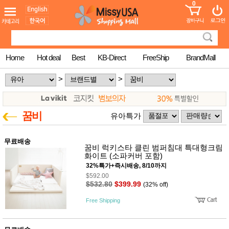
0
어린이
MissyShop
도
Login
청소년
서
성인서
컬러링
북
Home
Hot deal
Best
KB-Direct
FreeShip
BrandMall
만화
한국학
>
>
습지
미국학
습지
고국배
고
꿈비
유아특가
송
국
꽃배송
홍삼전
건
무료배송
꿈비 럭키스타 클린 범퍼침대 특대형크림
문브랜
강
화이트 (소파커버 포함)
드
건강보
32%특가+즉시배송, 8/10까지
조제품
$592.00
기능성
$532.80
$399.99
(32% off)
건강식
품
Free Shipping
Diet/여
성용품
스킨케