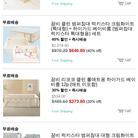
품
Free Shipping
즉석가
식
공식품
품
쌀/잡곡/
무료배송
면류
꿈비 클린 범퍼침대 럭키스타 크림화이트
양념/소
(특대형) + 하이가드 베이비룸 (범퍼침대
스/가루
럭키스타 특대형용) 세트
건조식
40% 할인 + 즉시배송
품
$1,078.00
농산품
$970.20
$646.80
(40% off)
놀이방
유
Free Shipping
매트
아
DVD
유아 보
무료배송
드(칠
꿈비 리코코 클린 롤매트용 하이가드 베이
판)
비룸 12p (매트 미포함)
조형물
30% 할인 + 즉시배송
DIY
$534.00
유아 이
$480.60
$373.80
(30% off)
유식
아기띠/
Free Shipping
외출용
품
건강/미
용/식기
무료배송
용품
꿈비 럭키스타 범퍼침대 대형 크림화이트