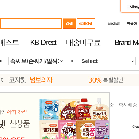
베스트
KB-Direct
배송비무료
Brand Ma
>
>
순
높은가격순
제품평 많은순
빠른 배송순
추천순
즉시배송
Kbaby-Direct Mall $60이상 무료배송
Kba