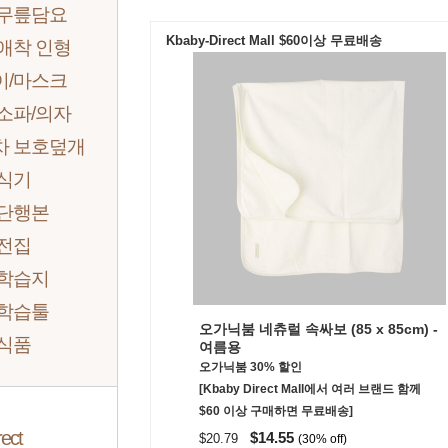
 무릎담요
Kbaby-Direct Mall $60이상 무료배송
애착 인형
이/마스크
소파/의자
차 보호덮개
/식기
 단행본
 전집
 학습지
 학습툴
오가닉붐 네츄럴 속싸보 (85 x 85cm) -
 식품
여름용
오가닉붐 30% 할인
[Kbaby Direct Mall에서 여러 브랜드 함께
$60 이상 구매하면 무료배송]
ect
$14.55
$20.79
(30% off)