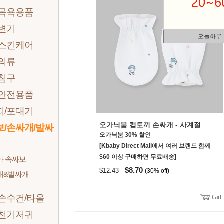
 목욕용품
 변기
오늘하루
 스킨케어
 의류
 침구
 안전용품
띠/포대기
오가닉붐 컵토끼 손싸개 - 사계절
보/손싸개/발싸
오가닉붐 30% 할인
[Kbaby Direct Mall에서 여러 브랜드 함께
$60 이상 구매하면 무료배송]
아 속싸보
$8.70
$12.43
(30% off)
개&발싸개
손수건/타올
 천기저귀