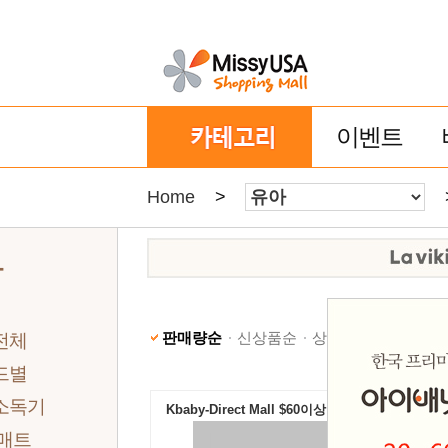
이벤트
Home
>
아
판매량순
신상품순
상품명순
낮은가격
전체
드별
소독기
Kbaby-Direct Mall $60이상 무료배송
 매트