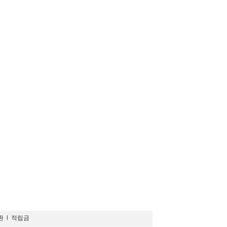
환
l
적립금