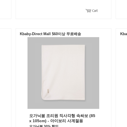
Kbaby-Direct Mall $60이상 무료배송
Kba
오가닉붐 조리원 직사각형 속싸보 (85
x 105cm) - 아이보리 사계절용
오가닉붐 30% 할인