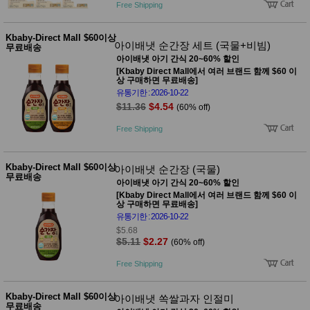
성장발
Free Shipping
달교육
용품
Kbaby-Direct Mall $60이상
어른내
패
아이배냇 순간장 세트 (국물+비빔)
무료배송
의
션
아이배냇 아기 간식 20~60% 할인
유/아동
[Kbaby Direct Mall에서 여러 브랜드 함께 $60 이
내의
상 구매하면 무료배송]
가방/지
유통기한 : 2026-10-22
갑/케이
$11.36
$4.54
(60% off)
스
패션/잡
Free Shipping
화
세탁세
생
제
활
Kbaby-Direct Mall $60이상
아이배냇 순간장 (국물)
일상 돋
무료배송
아이배냇 아기 간식 20~60% 할인
보기
[Kbaby Direct Mall에서 여러 브랜드 함께 $60 이
침구용
상 구매하면 무료배송]
품
유통기한 : 2026-10-22
생활/욕
$5.68
실/청소
$5.11
$2.27
용품
(60% off)
WALL
Free Shipping
DECO
Pet
Supplies
Kbaby-Direct Mall $60이상
아이배냇 쏙쌀과자 인절미
공연/행
무료배송
문