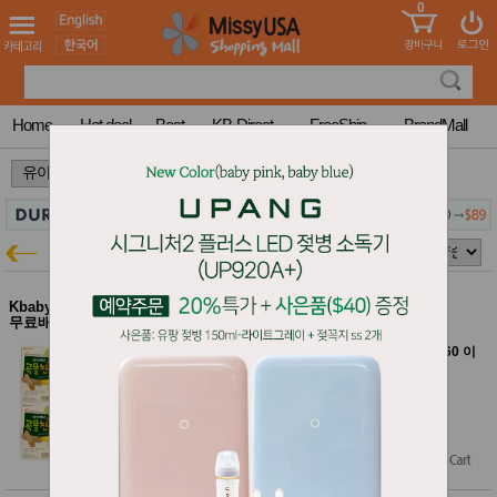
0
어린이
MissyShop
도
Login
청소년
서
성인서
컬러링
북
Home
Hot deal
Best
KB-Direct
FreeShip
BrandMall
만화
한국학
>
>
습지
미국학
습지
고국배
고
유아 식품
유아특가
송
국
꽃배송
홍삼전
건
Kbaby-Direct Mall $60이상
아이배냇 베베 곡물친구 (치즈) - 6개
문브랜
무료배송
강
아이배냇 아기 간식 20~60% 할인
드
[Kbaby Direct Mall에서 여러 브랜드 함께 $60 이
건강보
상 구매하면 무료배송]
조제품
유통기한 : 2027-03-03
기능성
$23.52
건강식
$21.17
$17.64
(25% off)
품
Diet/여
Free Shipping
성용품
스킨케