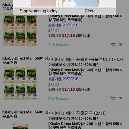
뷰
어
Kbaby-Direct Mall $60이상
티
아이배냇 베베 곡물친구 (딸기) - 6개
무료배송
메이크
Stop watching today
Close
아이배냇 아기 간식 20~60% 할인
업
[Kbaby Direct Mall에서 여러 브랜드 함께 $60 이
헤어케
상 구매하면 무료배송]
어/염색
유통기한 : 2027-03-30
바디케
$22.92
어/향수
$20.63
$17.19
(25% off)
남성화
장품
Free Shipping
미용제
품
Kbaby-Direct Mall $60이상
아이배냇 베베 곡물친구(블루베리) - 6개
주방가
전
무료배송
전
아이배냇 아기 간식 20~60% 할인
자
계절/생
[Kbaby Direct Mall에서 여러 브랜드 함께 $60 이
상 구매하면 무료배송]
활가전
유통기한 : 2027-03-08
건강가
전
$22.92
$20.63
$17.19
(25% off)
명품식
주
기브랜
방
Free Shipping
드
보관용
기
Kbaby-Direct Mall $60이상
아이배냇 베베 곡물친구 (딸기)
조리용
무료배송
아이배냇 아기 간식 20~60% 할인
품
[Kbaby Direct Mall에서 여러 브랜드 함께 $60 이
주방소
상 구매하면 무료배송]