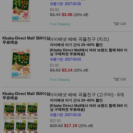
품
유통기한 : 2027-03-30
즉석가
식
$3.82
공식품
품
$3.44
$3.06
(20% off)
쌀/잡곡/
면류
Free Shipping
양념/소
스/가루
건조식
Kbaby-Direct Mall $60이상
아이배냇 베베 곡물친구 (치즈)
품
무료배송
아이배냇 아기 간식 20~60% 할인
농산품
[Kbaby Direct Mall에서 여러 브랜드 함께 $60 이
놀이방
상 구매하면 무료배송]
유
매트
유통기한 : 2027-03-03
아
DVD
$3.92
유아 보
$3.53
$3.14
(20% off)
드(칠
판)
Free Shipping
조형물
DIY
Kbaby-Direct Mall $60이상
아이배냇 베베 곡물친구 (고구마) - 6개
유아 이
무료배송
유식
아이배냇 아기 간식 20~60% 할인
아기띠/
[Kbaby Direct Mall에서 여러 브랜드 함께 $60 이
외출용
상 구매하면 무료배송]
품
유통기한 : 2027-03-19
건강/미
$22.92
용/식기
$20.63
$17.19
(25% off)
용품