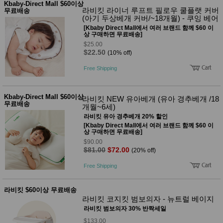
Kbaby-Direct Mall $60이상
사
화
라비킷 라이너 루프트 필로우 쿨플랫 커버
무료배송
(아기 두상베개 커버/~18개월) - 쿠잉 베어
[Kbaby Direct Mall에서 여러 브랜드 함께 $60 이
상 구매하면 무료배송]
$25.00
$22.50
(10% off)
Free Shipping
Kbaby-Direct Mall $60이상
라비킷 NEW 유아베개 (유아 경추베개 /18
무료배송
개월~6세)
라비킷 유아 경추베개 20% 할인
[Kbaby Direct Mall에서 여러 브랜드 함께 $60 이
상 구매하면 무료배송]
$90.00
$81.00
$72.00
(20% off)
Free Shipping
라비킷 $60이상 무료배송
라비킷 코지킷 범보의자 - 뉴트럴 베이지
라비킷 범보의자 30% 반짝세일
$133.00