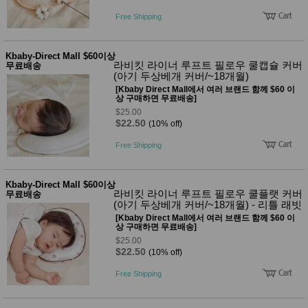
성장발
달교육
Free Shipping
용품
어른내
패
의
션
Kbaby-Direct Mall $60이상
유/아동
라비킷 라이너 루프트 필로우 쿨캡슐 커버
무료배송
내의
(아기 두상베개 커버/~18개월)
가방/지
[Kbaby Direct Mall에서 여러 브랜드 함께 $60 이
갑/케이
상 구매하면 무료배송]
스
$25.00
패션/잡
$22.50
(10% off)
화
Free Shipping
세탁세
생
제
활
일상 돋
보기
Kbaby-Direct Mall $60이상
라비킷 라이너 루프트 필로우 쿨플랫 커버
무료배송
침구용
(아기 두상베개 커버/~18개월) - 리틀 래빗
품
[Kbaby Direct Mall에서 여러 브랜드 함께 $60 이
생활/욕
상 구매하면 무료배송]
실/청소
용품
$25.00
$22.50
(10% off)
WALL
DECO
Free Shipping
Pet
Supplies
공연/행
문