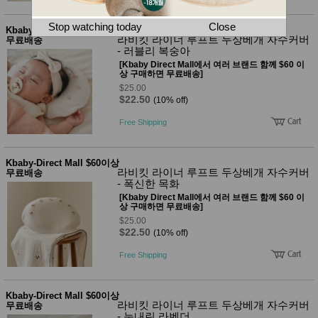
뷰
어
티
메이크
Stop watching today
Close
Kbaby-Direct Mall $60이상
업
라비킷 라이너 루프트 두상베개 자수커버
무료배송
헤어케
- 러블리 복숭아
어/염색
[Kbaby Direct Mall에서 여러 브랜드 함께 $60 이
바디케
상 구매하면 무료배송]
어/향수
$25.00
남성화
$22.50
(10% off)
장품
미용제
Free Shipping
품
주방가
전
전
자
Kbaby-Direct Mall $60이상
계절/생
라비킷 라이너 루프트 두상베개 자수커버
무료배송
활가전
- 폭신한 목화
건강가
[Kbaby Direct Mall에서 여러 브랜드 함께 $60 이
전
상 구매하면 무료배송]
$25.00
명품식
주
$22.50
(10% off)
기브랜
방
드
Free Shipping
보관용
기
조리용
품
Kbaby-Direct Mall $60이상
라비킷 라이너 루프트 두상베개 자수커버
무료배송
주방소
- 눈내린 라벤더