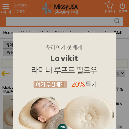
0
어린이
MissyShop
도
Login
청소년
서
성인서
컬러링
북
Home
Hot deal
Best
KB-Direct
FreeShip
BrandMall
만화
한국학
>
>
>
습지
미국학
습지
고국배
고
송
국
라비킷
꽃배송
유아특가
홍삼전
건
문브랜
강
Kbaby-Direct Mall $60이상
드
라비킷 라이너 루프트 필로우 (아기 두상
무료배송
베개/~18개월)
건강보
조제품
라비킷 아기 두상베개 20% 할인
기능성
[Kbaby Direct Mall에서 여러 브랜드 함께 $60 이
건강식
상 구매하면 무료배송]
품
$70.00
Diet/여
$63.00
$56.00
(20% off)
성용품
Free Shipping
스킨케