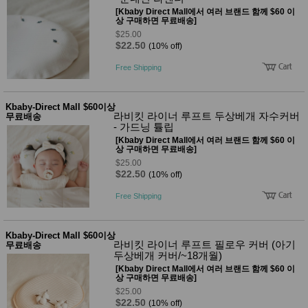
품
[Kbaby Direct Mall에서 여러 브랜드 함께 $60 이
즉석가
식
상 구매하면 무료배송]
공식품
품
$25.00
쌀/잡곡/
$22.50
(10% off)
면류
양념/소
Free Shipping
스/가루
건조식
품
Kbaby-Direct Mall $60이상
농산품
라비킷 라이너 루프트 두상베개 자수커버
무료배송
놀이방
- 가드닝 튤립
유
매트
아
[Kbaby Direct Mall에서 여러 브랜드 함께 $60 이
DVD
상 구매하면 무료배송]
유아 보
$25.00
드(칠
$22.50
(10% off)
판)
조형물
Free Shipping
DIY
유아 이
유식
Kbaby-Direct Mall $60이상
아기띠/
라비킷 라이너 루프트 필로우 커버 (아기
무료배송
외출용
두상베개 커버/~18개월)
품
[Kbaby Direct Mall에서 여러 브랜드 함께 $60 이
건강/미
상 구매하면 무료배송]
용/식기
$25.00
용품
$22.50
(10% off)