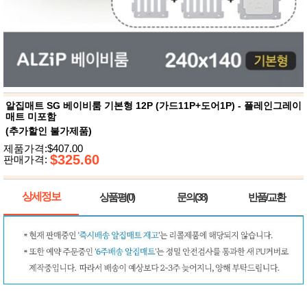
뷰
어
티
메이크
업
헤어케
어/염색
바디케
어/향수
남성화
장품
알집매트 SG 베이비룸 기본형 12P (가드11P+도어1P) - 플레인그레이
미용제
매트 미포함
품
(추가할인 불가제품)
주방가
전
제품가격:$407.00
전
자
$325.60
판매가격:
계절/생
활가전
건강가
상세정보
상품평(0)
문의(38)
반품/교환
전
명품식
주
기브랜
방
드
보관용
기
조리용
품
주방소