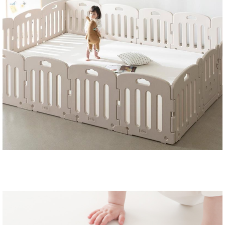
성장발
달교육
용품
어른내
패
의
션
유/아동
내의
가방/지
갑/케이
스
패션/잡
화
세탁세
생
제
활
일상 돋
보기
침구용
품
생활/욕
실/청소
용품
WALL
DECO
Pet
Supplies
공연/행
문