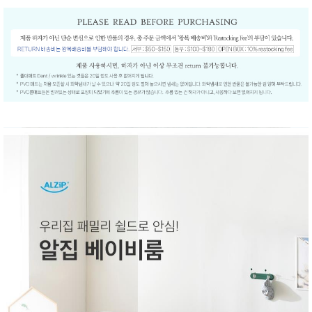
품
즉석가
식
공식품
품
쌀/잡곡/
면류
양념/소
스/가루
건조식
품
농산품
놀이방
유
매트
아
DVD
유아 보
드(칠
판)
조형물
DIY
유아 이
유식
아기띠/
외출용
품
건강/미
용/식기
용품