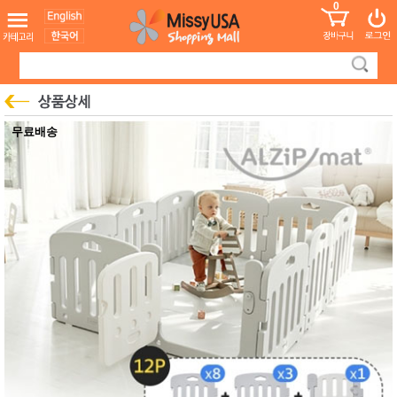
0
어린이
MissyShop
도
Login
청소년
서
성인서
컬러링
북
만화
한국학
무료배송
습지
미국학
습지
고국배
고
송
국
꽃배송
홍삼전
건
문브랜
강
드
건강보
조제품
기능성
건강식
품
Diet/여
성용품
스킨케