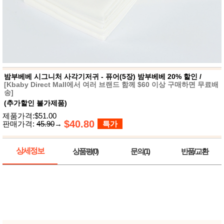
뷰
어
티
메이크
업
헤어케
어/염색
바디케
어/향수
남성화
장품
밤부베베 시그니처 사각기저귀 - 퓨어(5장) 밤부베베 20% 할인 /
미용제
[Kbaby Direct Mall에서 여러 브랜드 함께 $60 이상 구매하면 무료배
품
송]
(추가할인 불가제품)
주방가
전
전
자
제품가격:$51.00
계절/생
$40.80
판매가격:
45.90
→
특가
활가전
건강가
전
상세정보
상품평(0)
문의(1)
반품/교환
명품식
주
기브랜
방
드
보관용
기
조리용
품
주방소