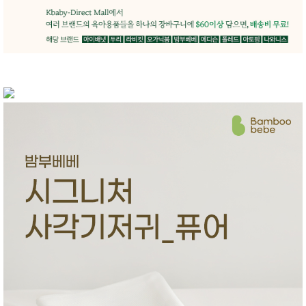
품
즉석가
식
공식품
품
쌀/잡곡/
면류
양념/소
스/가루
건조식
품
농산품
놀이방
유
매트
아
DVD
유아 보
드(칠
판)
조형물
DIY
유아 이
유식
아기띠/
외출용
품
건강/미
용/식기
용품