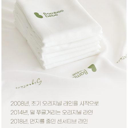
성장발
달교육
용품
어른내
패
의
션
유/아동
내의
가방/지
갑/케이
스
패션/잡
화
세탁세
생
제
활
일상 돋
보기
침구용
품
생활/욕
실/청소
용품
WALL
DECO
Pet
Supplies
공연/행
문