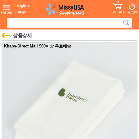
0
어린이
MissyShop
도
Login
청소년
서
성인서
컬러링
북
만화
한국학
Kbaby-Direct Mall $60이상 무료배송
습지
미국학
습지
고국배
고
송
국
꽃배송
홍삼전
건
문브랜
강
드
건강보
조제품
기능성
건강식
품
Diet/여
성용품
스킨케