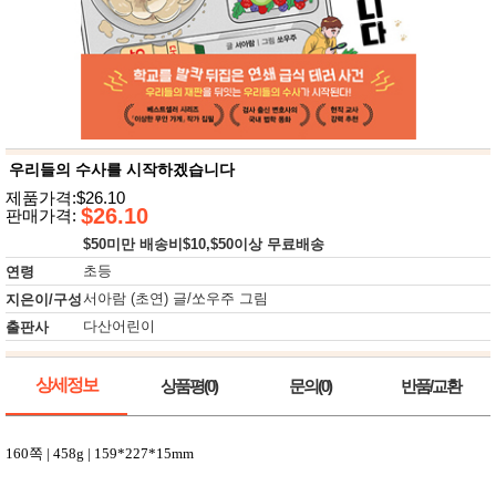
뷰
어
티
메이크
업
헤어케
어/염색
바디케
어/향수
남성화
장품
우리들의 수사를 시작하겠습니다
미용제
제품가격:$26.10
품
$26.10
판매가격:
주방가
전
$50미만 배송비$10,$50이상 무료배송
전
자
계절/생
초등
연령
활가전
서아람 (초연) 글/쏘우주 그림
지은이/구성
건강가
전
다산어린이
출판사
명품식
주
기브랜
방
드
상세정보
상품평(0)
문의(0)
반품/교환
보관용
기
조리용
160
쪽
| 458g | 159*227*15mm
품
주방소