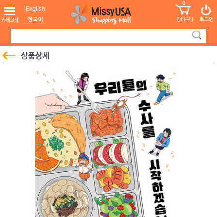
0
어린이
MissyShop
도
Login
청소년
서
성인서
컬러링
북
만화
한국학
습지
미국학
습지
고국배
고
송
국
꽃배송
홍삼전
건
문브랜
강
드
건강보
조제품
기능성
건강식
품
Diet/여
성용품
스킨케