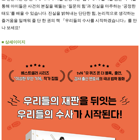
성장발
통해 아이들은 사건의 본질을 꿰뚫는
달교육
‘
질문의 힘
’
과 진실을 마주하는
‘
공정한
용품
태도
’
를 배울 수 있습니다
.
진실을 밝혀내는 단단한 힘
,
논리적으로 생각하는
어른내
패
즐거움을 일깨워 줄 단 한 권의 책
『
우리들의 수사를 시작하겠습니다
』
를 만
의
션
나 보세요
!
유/아동
내의
가방/지
■
상세이미지
갑/케이
스
패션/잡
화
세탁세
생
제
활
일상 돋
보기
침구용
품
생활/욕
실/청소
용품
WALL
DECO
Pet
Supplies
공연/행
문