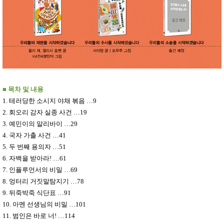
■
목차 및 내용
1.
테러당한 소시지 야채 볶음
…
9
2.
회오리 감자 실종 사건
…
19
3.
예민이의 알리바이
…
29
4.
국자 가출 사건
…
41
5.
두 번째 용의자
…
51
6.
자백을 받아라
!
…
61
7.
인플루언서의 비밀
…
69
8.
엉터리 거짓말탐지기
…
78
9.
뒤죽박죽 식단표
…
91
10.
아멘 선생님의 비밀
…
101
11.
범인은 바로 너
!
…
114