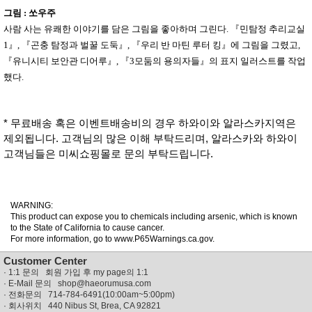
그림
:
쏘우주
사람 사는 유쾌한 이야기를 담은 그림을 좋아하며 그린다
.
『
민탐정 추리교실
1
』
,
『
곤충 탐정과 벌꿀 도둑
』
,
『
우리 반 마틴 루터 킹
』
에 그림을 그렸고
,
『
유니시티 보안관 디어루
』
,
『
3
모둠의 용의자들
』
의 표지 일러스트를 작업
했다
.
* 무료배송 혹은 이벤트배송비의 경우 하와이와 알라스카지역은
제외됩니다. 고객님의 많은 이해 부탁드리며, 알라스카와 하와이
고객님들은 미씨쇼핑몰로 문의 부탁드립니다.
WARNING:
This product can expose you to chemicals including arsenic, which is known
to the State of California to cause cancer.
For more information, go to www.P65Warnings.ca.gov.
Customer Center
·
1:1 문의 회원 가입 후 my page의 1:1
· E-Mail 문의
shop@haeorumusa.com
· 전화문의 714-784-6491(10:00am~5:00pm)
· 회사위치 440 Nibus St, Brea, CA 92821