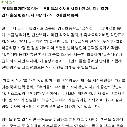
품
■
책소개
즉석가
식
‘
우리들의 재판
’
을 잇는
『
우리들의 수사를 시작하겠습니다
』
출간
!
공식품
품
검사 출신 변호사
,
서아람 작가의 국내 법학 동화
쌀/잡곡/
면류
양념/소
전국에서 급식이 맛있기로 소문난
‘
영양초등학교
’
급식실에 비상이 걸렸습니
스/가루
다
.
소금 범벅이 된 반찬부터 사라진 회오리 감자
,
뒤죽박죽되어버린 식단표까
건조식
품
지
,
의문의
‘
연쇄 급식 테러
’
가 발생한 것입니다
.
급식에 진심인
‘
두식
’
과 열혈
농산품
학급회장
‘
수영
’
은 경찰 아버지의 조언을 빌려 범인의 흔적을 쫓기 시작합니
놀이방
유
다
.
여기에 용의자였던
‘
다나
’
와 특별 조사관
‘
시온
’
이 합류하며
‘
급수대
(
연쇄
매트
아
급식 테러 사건 수사대
)’
가 결성되는데
…
과연 이들은 흩어진 단서를 조합해
DVD
유아 보
진짜 범인을 잡고 평화로운 점심시간을 되찾을 수 있을까요
?
드(칠
판)
‘
학교 속 정의
조형물
’
를 다룬 독일 법학 동화
『
우리들의 재판을 시작하겠습니다
』
를
DIY
잇는 국내 법학 동화
,
『
우리들의 수사를 시작하겠습니다
』
가 출간되었습니
유아 이
다
.
베스트셀러
「
이상한 무인 가게
」
시리즈의 저자이자
,
검사 출신 변호사인
유식
아기띠/
서아람 작가가 집필한 이 책은
‘
급식 테러
’
라는 유쾌한 소재와 이야기에 실제
외출용
경찰 수사에 적용되는 이론과 원칙을 생생하게 녹여냈습니다
.
품
건강/미
용/식기
범인을 밝힐 결정적인 증거들을 수집하고
,
피의자로 수사받는 학생을 절차대
용품
로 신문하는 등 원칙에 따라 수사를 진행하는
‘
급수대
’
의 활약을 담은 이 책을