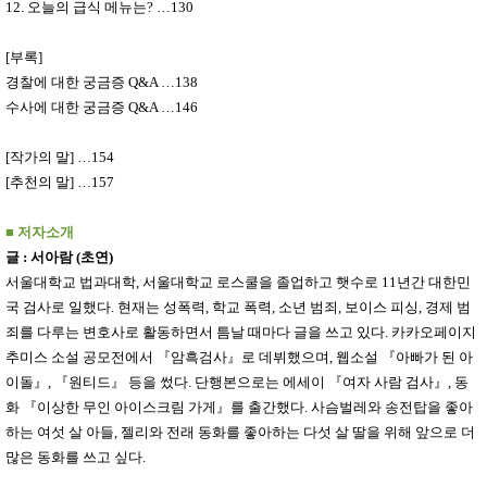
12.
오늘의 급식 메뉴는
?
…
130
[
부록
]
경찰에 대한 궁금증
Q&A
…
138
수사에 대한 궁금증
Q&A
…
146
[
작가의 말
]
…
154
[
추천의 말
]
…
157
■
저자소개
글
:
서아람
(
초연
)
서울대학교 법과대학
,
서울대학교 로스쿨을 졸업하고 햇수로
11
년간 대한민
국 검사로 일했다
.
현재는 성폭력
,
학교 폭력
,
소년 범죄
,
보이스 피싱
,
경제 범
죄를 다루는 변호사로 활동하면서 틈날 때마다 글을 쓰고 있다
.
카카오페이지
추미스 소설 공모전에서
『
암흑검사
』
로 데뷔했으며
,
웹소설
『
아빠가 된 아
이돌
』
,
『
원티드
』
등을 썼다
.
단행본으로는 에세이
『
여자 사람 검사
』
,
동
화
『
이상한 무인 아이스크림 가게
』
를 출간했다
.
사슴벌레와 송전탑을 좋아
하는 여섯 살 아들
,
젤리와 전래 동화를 좋아하는 다섯 살 딸을 위해 앞으로 더
많은 동화를 쓰고 싶다
.