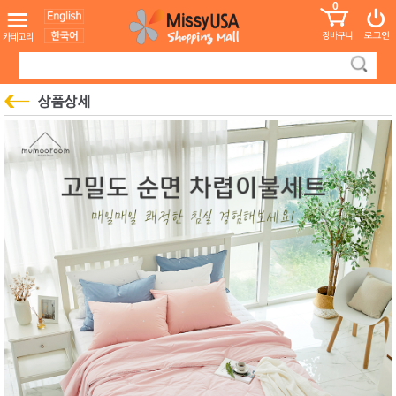
0
어린이
MissyShop
도
Login
청소년
서
성인서
컬러링
북
만화
한국학
습지
미국학
습지
고국배
고
송
국
꽃배송
홍삼전
건
문브랜
강
드
건강보
조제품
기능성
건강식
품
Diet/여
성용품
스킨케