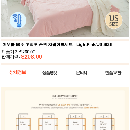
뷰
어
티
메이크
업
헤어케
어/염색
바디케
어/향수
남성화
장품
머무룸 60수 고밀도 순면 차렵이불세트 - LightPink/US SIZE
미용제
제품가격:$260.00
품
$208.00
판매가격:
주방가
전
전
자
계절/생
상세정보
상품평(0)
문의(0)
반품/교환
활가전
건강가
전
명품식
주
기브랜
방
드
보관용
기
조리용
품
주방소