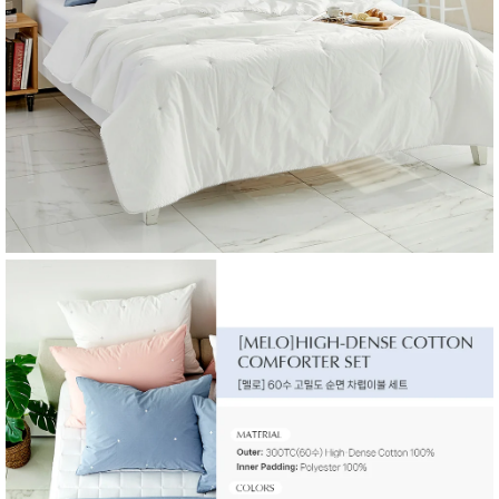
성장발
달교육
용품
어른내
패
의
션
유/아동
내의
가방/지
갑/케이
스
패션/잡
화
세탁세
생
제
활
일상 돋
보기
침구용
품
생활/욕
실/청소
용품
WALL
DECO
Pet
Supplies
공연/행
문