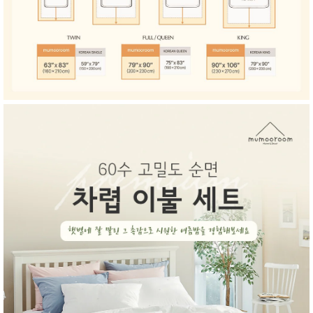
품
즉석가
식
공식품
품
쌀/잡곡/
면류
양념/소
스/가루
건조식
품
농산품
놀이방
유
매트
아
DVD
유아 보
드(칠
판)
조형물
DIY
유아 이
유식
아기띠/
외출용
품
건강/미
용/식기
용품