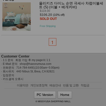
성장발
올리키즈 다이노 순면 극세사 차렵이불세
달교육
트 (S) (이불 + 베개커버)
용품
$118.00
어른내
패
$106.20
(10% off)
의
션
SOLD OUT
유/아동
내의
Free Shipping
가방/지
갑/케이
스
1
패션/잡
화
세탁세
생
제
활
Customer Center
일상 돋
·
1:1 문의 회원 가입 후 my page의 1:1
보기
· E-Mail 문의
shop@haeorumusa.com
침구용
· 전화문의 714-784-6491(10:00am~5:00pm)
품
· 회사위치 440 Nibus St, Brea, CA 92821
생활/욕
·
입점문의
실/청소
·
카드결제 오류시
용품
이용약관
개인보호정책
배송안내
반품 및 교환
적립금
WALL
DECO
PC Version
Home
Pet
Supplies
© MISSYUSA SHOPPING MALL
공연/행
문