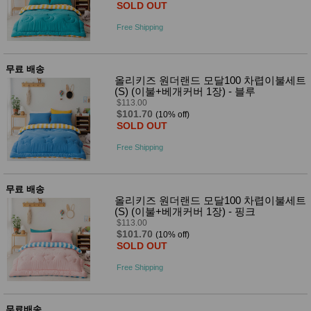
품
SOLD OUT
즉석가
식
공식품
Free Shipping
품
쌀/잡곡/
면류
양념/소
무료 배송
스/가루
올리키즈 원더랜드 모달100 차렵이불세트
건조식
(S) (이불+베개커버 1장) - 블루
품
$113.00
농산품
$101.70
(10% off)
SOLD OUT
놀이방
유
매트
아
Free Shipping
DVD
유아 보
드(칠
판)
무료 배송
조형물
올리키즈 원더랜드 모달100 차렵이불세트
DIY
(S) (이불+베개커버 1장) - 핑크
유아 이
$113.00
유식
$101.70
(10% off)
아기띠/
SOLD OUT
외출용
품
Free Shipping
건강/미
용/식기
용품
무료배송