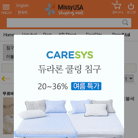
0
어린이
MissyShop
도
Login
청소년
서
성인서
컬러링
북
Home
Hot deal
Best
KB-Direct
FreeShip
BrandMall
만화
한국학
>
>
>
습지
미국학
습지
고국배
고
송
국
꽃배송
이불+베개커버
침구특가
홍삼전
건
문브랜
강
무료배송
드
올리키즈 리틀덤보 60수 아사 차렵이불세
건강보
트 (S) (이불 + 베개커버2장)
조제품
$108.00
기능성
$97.20
(10% off)
건강식
SOLD OUT
품
Diet/여
Free Shipping
성용품
스킨케