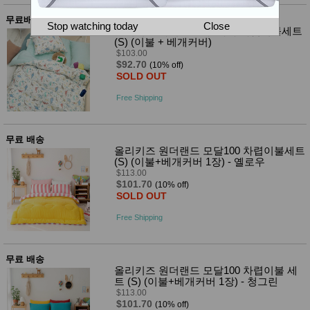
뷰
어
티
무료배송
메이크
Stop watching today
Close
올리키즈 다이노 60수 아사 차렵이불세트
업
(S) (이불 + 베개커버)
헤어케
$103.00
어/염색
$92.70
(10% off)
바디케
SOLD OUT
어/향수
남성화
Free Shipping
장품
미용제
품
무료 배송
주방가
전
올리키즈 원더랜드 모달100 차렵이불세트
전
자
(S) (이불+베개커버 1장) - 옐로우
계절/생
$113.00
활가전
$101.70
(10% off)
건강가
SOLD OUT
전
명품식
Free Shipping
주
기브랜
방
드
보관용
무료 배송
기
올리키즈 원더랜드 모달100 차렵이불 세
조리용
트 (S) (이불+베개커버 1장) - 청그린
품
$113.00
주방소
$101.70
(10% off)