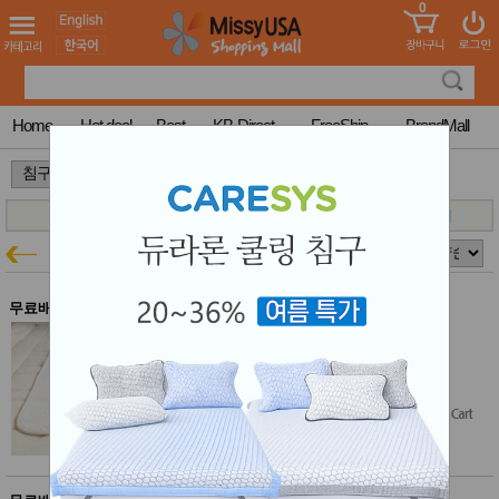
0
어린이
MissyShop
도
Login
청소년
서
성인서
컬러링
북
Home
Hot deal
Best
KB-Direct
FreeShip
BrandMall
만화
한국학
>
>
습지
미국학
습지
고국배
고
일월
침구특가
송
국
꽃배송
홍삼전
건
무료배송
문브랜
강
드
일월 듀라론 아기 쿨매트 토끼 (S)
건강보
$90.00
조제품
$72.00
$69.00
(23% off)
기능성
건강식
Free Shipping
품
Diet/여
성용품
스킨케