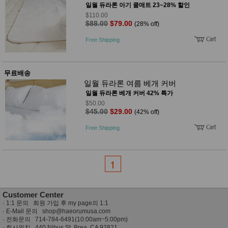
성장발
일월 듀라론 아기 쿨매트 23~28% 할인
달교육
$110.00
용품
$88.00
$79.00
(28% off)
어른내
패
의
션
Free Shipping
유/아동
내의
가방/지
갑/케이
무료배송
스
일월 듀라론 여름 베개 커버
패션/잡
일월 듀라론 베개 커버 42% 특가
화
$50.00
세탁세
$45.00
$29.00
생
(42% off)
제
활
일상 돋
Free Shipping
보기
침구용
품
1
생활/욕
실/청소
용품
WALL
Customer Center
DECO
·
1:1 문의 회원 가입 후 my page의 1:1
Pet
· E-Mail 문의
shop@haeorumusa.com
Supplies
· 전화문의 714-784-6491(10:00am~5:00pm)
공연/행
문
· 회사위치 440 Nibus St, Brea, CA 92821