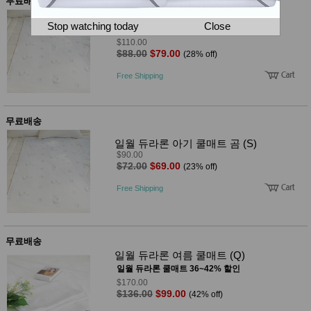
뷰
무료배송
어
티
일월 듀라론 아기 쿨매트 곰 (M)
메이크
Stop watching today
Close
일월 듀라론 아기 쿨매트 23~28% 할인
업
$110.00
헤어케
$88.00
$79.00
(28% off)
어/염색
바디케
Free Shipping
어/향수
남성화
장품
미용제
무료배송
품
일월 듀라론 아기 쿨매트 곰 (S)
주방가
전
전
$90.00
자
$72.00
$69.00
(23% off)
계절/생
활가전
Free Shipping
건강가
전
명품식
주
기브랜
방
드
무료배송
보관용
일월 듀라론 여름 쿨매트 (Q)
기
일월 듀라론 쿨매트 36~42% 할인
조리용
$170.00
품
$136.00
$99.00
(42% off)
주방소