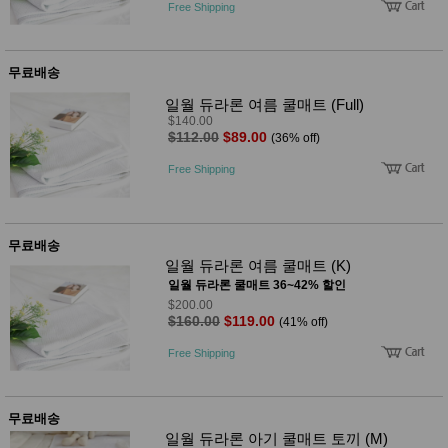
품
Free Shipping
즉석가
식
공식품
품
쌀/잡곡/
무료배송
면류
양념/소
일월 듀라론 여름 쿨매트 (Full)
스/가루
$140.00
건조식
$112.00
$89.00
(36% off)
품
농산품
Free Shipping
놀이방
유
매트
아
DVD
유아 보
무료배송
드(칠
일월 듀라론 여름 쿨매트 (K)
판)
조형물
일월 듀라론 쿨매트 36~42% 할인
DIY
$200.00
유아 이
$160.00
$119.00
(41% off)
유식
아기띠/
Free Shipping
외출용
품
건강/미
용/식기
무료배송
용품
일월 듀라론 아기 쿨매트 토끼 (M)