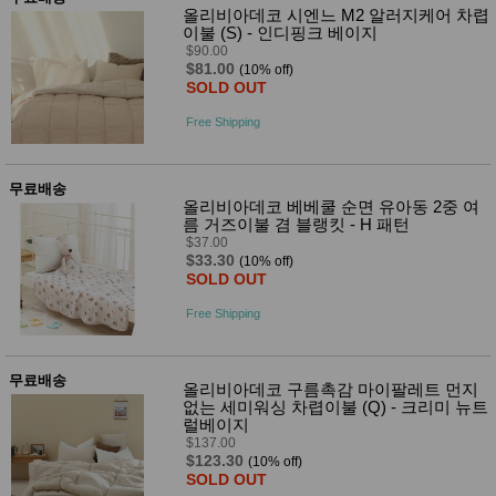
성장발
올리비아데코 시엔느 M2 알러지케어 차렵
달교육
이불 (S) - 인디핑크 베이지
용품
$90.00
어른내
패
$81.00
(10% off)
의
션
SOLD OUT
유/아동
내의
Free Shipping
가방/지
갑/케이
스
무료배송
패션/잡
올리비아데코 베베쿨 순면 유아동 2중 여
화
름 거즈이불 겸 블랭킷 - H 패턴
세탁세
생
$37.00
제
활
$33.30
(10% off)
일상 돋
SOLD OUT
보기
침구용
Free Shipping
품
생활/욕
실/청소
무료배송
용품
올리비아데코 구름촉감 마이팔레트 먼지
없는 세미워싱 차렵이불 (Q) - 크리미 뉴트
WALL
럴베이지
DECO
$137.00
Pet
$123.30
Supplies
(10% off)
SOLD OUT
공연/행
문