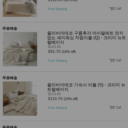
품
(10% off)
즉석가
식
Free Shipping
공식품
품
쌀/잡곡/
면류
양념/소
무료배송
스/가루
올리비아데코 구름촉각 마이팔레트 먼지
건조식
없는 세미워싱 차렵이불 (Q) - 크리미 뉴트
품
럴베이지
농산품
$103.00
$92.70
놀이방
(10% off)
유
매트
아
Free Shipping
DVD
유아 보
드(칠
판)
무료배송
조형물
올리비아데코 기숙사 이불 (S) - 크리미 뉴
DIY
트럴베이지
유아 이
$123.00
유식
$110.70
(10% off)
아기띠/
외출용
Free Shipping
품
건강/미
용/식기
용품
무료배송