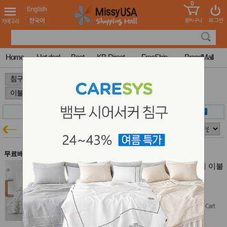
0
어린이
MissyShop
도
Login
청소년
서
성인서
컬러링
북
Home
Hot deal
Best
KB-Direct
FreeShip
BrandMall
만화
한국학
>
>
>
습지
미국학
습지
고국배
고
송
국
꽃배송
이불
침구특가
홍삼전
건
문브랜
강
무료배송
드
건강보
올리비아데코 브앙 60수 순면 간절기 이불
조제품
겸패드 (Q)
기능성
$100.00
건강식
$90.00
(10% off)
품
Diet/여
Free Shipping
성용품
스킨케