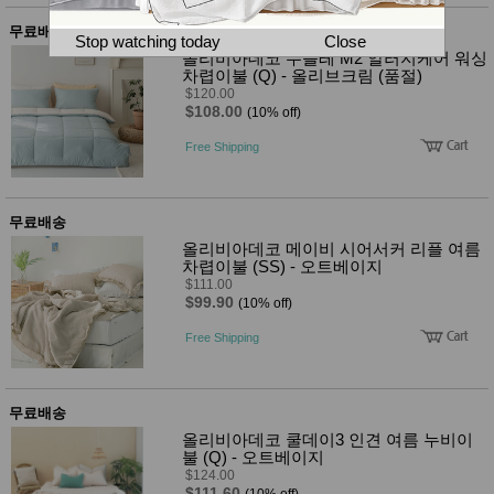
뷰
어
티
무료배송
메이크
Stop watching today
Close
업
올리비아데코 수플레 M2 알러지케어 워싱
헤어케
차렵이불 (Q) - 올리브크림 (품절)
어/염색
$120.00
바디케
$108.00
(10% off)
어/향수
남성화
Free Shipping
장품
미용제
품
무료배송
주방가
전
전
올리비아데코 메이비 시어서커 리플 여름
자
계절/생
차렵이불 (SS) - 오트베이지
활가전
$111.00
$99.90
건강가
(10% off)
전
Free Shipping
명품식
주
기브랜
방
드
보관용
무료배송
기
조리용
올리비아데코 쿨데이3 인견 여름 누비이
품
불 (Q) - 오트베이지
주방소
$124.00
$111.60