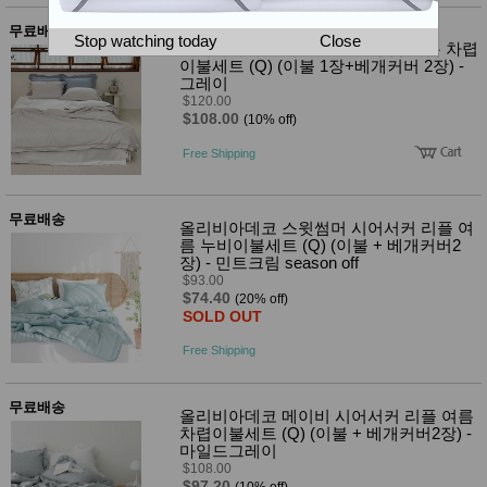
뷰
어
티
무료배송
메이크
Stop watching today
Close
올리비아데코 리온 고밀도 냉감 여름 차렵
업
이불세트 (Q) (이불 1장+베개커버 2장) -
헤어케
그레이
어/염색
$120.00
바디케
$108.00
(10% off)
어/향수
남성화
Free Shipping
장품
미용제
품
무료배송
주방가
올리비아데코 스윗썸머 시어서커 리플 여
전
전
름 누비이불세트 (Q) (이불 + 베개커버2
자
계절/생
장) - 민트크림 season off
활가전
$93.00
$74.40
건강가
(20% off)
전
SOLD OUT
명품식
주
Free Shipping
기브랜
방
드
보관용
무료배송
기
올리비아데코 메이비 시어서커 리플 여름
조리용
차렵이불세트 (Q) (이불 + 베개커버2장) -
품
마일드그레이
주방소
$108.00
$97.20