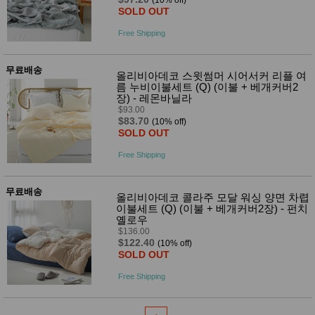
품
(10% off)
SOLD OUT
즉석가
식
공식품
품
Free Shipping
쌀/잡곡/
면류
양념/소
무료배송
스/가루
올리비아데코 스윗썸머 시어서커 리플 여
름 누비이불세트 (Q) (이불 + 베개커버2
건조식
장) - 레몬바닐라
품
$93.00
농산품
$83.70
(10% off)
놀이방
유
SOLD OUT
매트
아
DVD
Free Shipping
유아 보
드(칠
판)
무료배송
올리비아데코 콜라주 모달 워싱 양면 차렵
조형물
이불세트 (Q) (이불 + 베개커버2장) - 펀치
DIY
옐로우
유아 이
$136.00
유식
$122.40
(10% off)
아기띠/
SOLD OUT
외출용
품
Free Shipping
건강/미
용/식기
용품