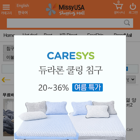
0
어린이
MissyShop
도
Login
청소년
서
성인서
컬러링
북
Home
Hot deal
Best
KB-Direct
FreeShip
BrandMall
만화
한국학
>
>
>
습지
미국학
습지
고국배
고
송
국
꽃배송
이불+베개커버
침구특가
홍삼전
건
문브랜
강
무료배송
드
올리비아데코 스위치 먼지없는 광발열 양
건강보
면 차렵이불세트 (Q) (이불 + 베개커버2
조제품
장) - 연그레이
기능성
$137.00
건강식
$123.30
(10% off)
품
Diet/여
Free Shipping
성용품
스킨케