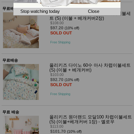
뷰
어
티
무료배송
메이크
Stop watching today
Close
올리키즈 리틀덤보 60수 아사 차렵이불세
업
트 (S) (이불 + 베개커버2장)
헤어케
$108.00
어/염색
$97.20
(10% off)
바디케
SOLD OUT
어/향수
남성화
Free Shipping
장품
미용제
품
무료배송
주방가
전
올리키즈 다이노 60수 아사 차렵이불세트
전
자
(S) (이불 + 베개커버)
계절/생
$103.00
활가전
$92.70
(10% off)
건강가
SOLD OUT
전
명품식
Free Shipping
주
기브랜
방
드
보관용
무료 배송
기
올리키즈 원더랜드 모달100 차렵이불세트
조리용
(S) (이불+베개커버 1장) - 옐로우
품
$113.00
주방소
$101.70
(10% off)