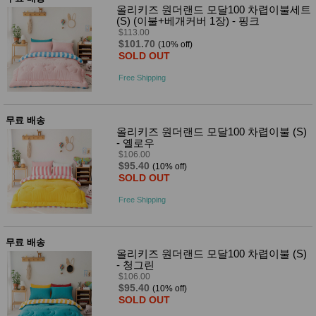
성장발
올리키즈 원더랜드 모달100 차렵이불세트
달교육
(S) (이불+베개커버 1장) - 핑크
용품
$113.00
어른내
$101.70
패
(10% off)
의
션
SOLD OUT
유/아동
내의
Free Shipping
가방/지
갑/케이
스
무료 배송
패션/잡
올리키즈 원더랜드 모달100 차렵이불 (S)
화
- 옐로우
세탁세
생
$106.00
제
$95.40
활
(10% off)
일상 돋
SOLD OUT
보기
침구용
Free Shipping
품
생활/욕
실/청소
무료 배송
용품
올리키즈 원더랜드 모달100 차렵이불 (S)
WALL
- 청그린
DECO
$106.00
Pet
$95.40
(10% off)
Supplies
SOLD OUT
공연/행
문