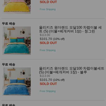
품
SOLD OUT
즉석가
식
공식품
Free Shipping
품
쌀/잡곡/
면류
양념/소
무료 배송
스/가루
올리키즈 원더랜드 모달100 차렵이불 세
건조식
트 (S) (이불+베개커버 1장) - 청그린
품
$113.00
농산품
$101.70
(10% off)
SOLD OUT
놀이방
유
매트
아
Free Shipping
DVD
유아 보
드(칠
판)
무료 배송
조형물
올리키즈 원더랜드 모달100 차렵이불세트
DIY
(S) (이불+베개커버 1장) - 블루
유아 이
$113.00
유식
$101.70
(10% off)
아기띠/
SOLD OUT
외출용
품
Free Shipping
건강/미
용/식기
용품
무료 배송