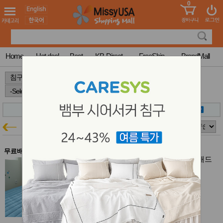
0
어린이
MissyShop
도
Login
청소년
서
성인서
컬러링
북
Home
Hot deal
Best
KB-Direct
FreeShip
BrandMall
만화
한국학
>
>
>
습지
미국학
습지
고국배
고
송
국
올리키즈
꽃배송
침구특가
홍삼전
건
문브랜
강
무료배송
드
올리키즈 삐뽀삐뽀 60수 아사 항균 패드
건강보
(SS)
조제품
$70.00
기능성
$63.00
(10% off)
건강식
SOLD OUT
품
Diet/여
Free Shipping
성용품
스킨케