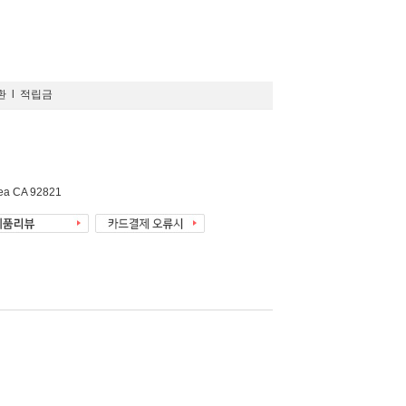
환
l
적립금
rea CA 92821