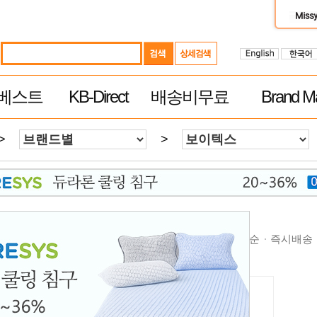
베스트
KB-Direct
배송비무료
Brand Ma
>
>
순
높은가격순
제품평 많은순
빠른 배송순
추천순
즉시배송
무료배송