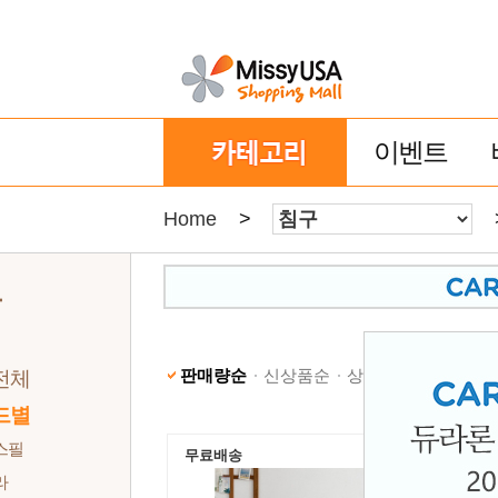
이벤트
Home
>
구
판매량순
신상품순
상품명순
낮은가격
전체
드별
스필
무료배송
라