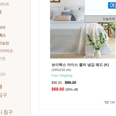
라키즈
룸
오늘하루
베베
텍스
앤슬립
비아데코
키즈
보이텍스 아이스 쿨러 냉감 패드 (K)
(165x210 cm)
시스
Free Shipping
$88.20
$98.00
별
$68.60
(30% off)
침구
사 침구