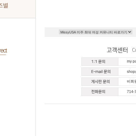
즈별
ect
my 
shop
비회원
714-