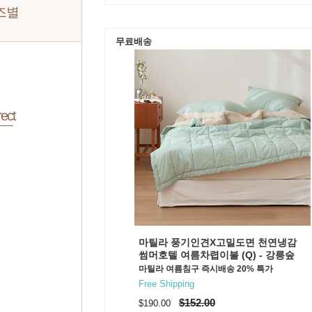
즈별
무료배송
ect
마틸라 풍기인견X고밀도면 천연냉감
썸머호텔 여름차렵이불 (Q) - 강릉숲
마틸라 여름침구 즉시배송 20% 특가
Free Shipping
$152.00
$190.00