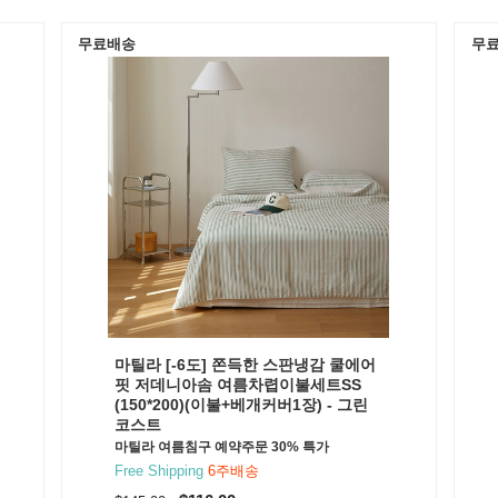
무료배송
무
마틸라 [-6도] 쫀득한 스판냉감 쿨에어
핏 저데니아솜 여름차렵이불세트SS
(150*200)(이불+베개커버1장) - 그린
코스트
마틸라 여름침구 예약주문 30% 특가
Free Shipping
6주배송