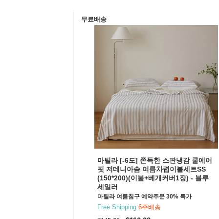
무료배송
마틸라 [-6도] 쫀득한 스판냉감 쿨에어
핏 저데니아솜 여름차렵이불세트SS
(150*200)(이불+베개커버1장) - 블루
세일러
마틸라 여름침구 예약주문 30% 특가
Free Shipping
6주배송