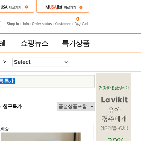
0
ll
쇼핑뉴스
특가상품
>
침구특가
료배송