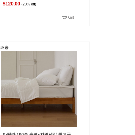
$120.00
(20% off)
료배송
마틸라 100수 순면x자연냉감 최고급