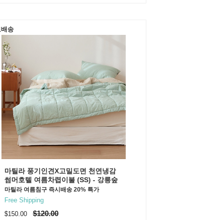
료배송
마틸라 풍기인견X고밀도면 천연냉감
썸머호텔 여름차렵이불 (SS) - 강릉숲
마틸라 여름침구 즉시배송 20% 특가
Free Shipping
$120.00
$150.00