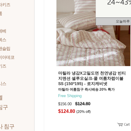
라키즈
룸
오늘하루
베베
텍스
앤슬립
비아데코
키즈
마틸라 냉감X고밀도면 천연냉감 빈티
지맨션 셀루오실크-쿨 여름차렵이불
시스
SS (150*195) - 로지캐비넷
마틸라 여름침구 즉시배송 20% 특가
Free Shipping
별
$124.80
$156.00
침구
$124.80
(20% off)
사 침구