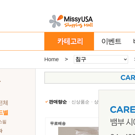
이벤트
Home
>
구
판매량순
신상품순
상품명순
낮은가격
전체
드별
스필
무료배송
라