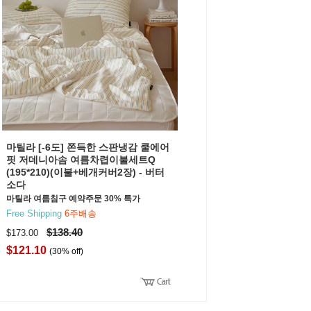
마틸라 [-6도] 쫀득한 스판냉감 쿨에어
핏 저데니아솜 여름차렵이불세트Q
(195*210)(이불+베개커버2장) - 버터
소다
마틸라 여름침구 예약주문 30% 특가
Free Shipping
6주배송
$138.40
$173.00
$121.10
(30% off)