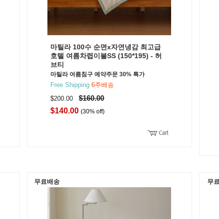
마틸라 100수 순면x자연냉감 최고급
호텔 여름차렵이불SS (150*195) - 허
브티
마틸라 여름침구 예약주문 30% 특가
Free Shipping
6주배송
$160.00
$200.00
$140.00
(30% off)
무료배송
무