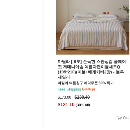
마틸라 [-6도] 쫀득한 스판냉감 쿨에어
핏 저데니아솜 여름차렵이불세트Q
(195*210)(이불+베개커버2장) - 블루
세일러
마틸라 여름침구 예약주문 30% 특가
Free Shipping
6주배송
$138.40
$173.00
$121.10
(30% off)