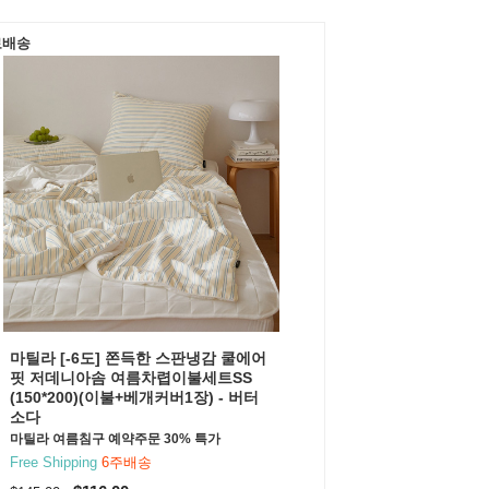
료배송
마틸라 [-6도] 쫀득한 스판냉감 쿨에어
핏 저데니아솜 여름차렵이불세트SS
(150*200)(이불+베개커버1장) - 버터
소다
마틸라 여름침구 예약주문 30% 특가
Free Shipping
6주배송