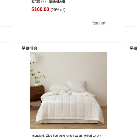
$160.00
$200.00
$160.00
(20% off)
무료배송
무
마틸라 풍기인견X고밀도면 천연냉감