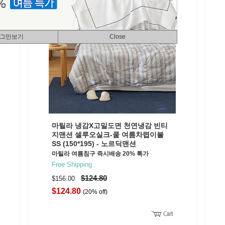
 그만보기
Close
마틸라 냉감X고밀도면 천연냉감 빈티
지맨션 셀루오실크-쿨 여름차렵이불
SS (150*195) - 노르딕맨션
마틸라 여름침구 즉시배송 20% 특가
Free Shipping
$124.80
$156.00
$124.80
(20% off)