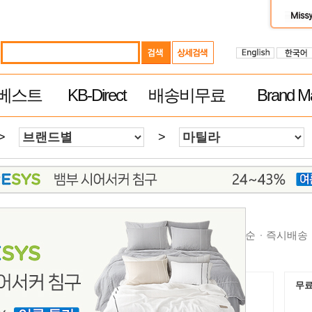
베스트
KB-Direct
배송비무료
Brand Ma
>
>
순
높은가격순
제품평 많은순
빠른 배송순
추천순
즉시배송
무료배송
무