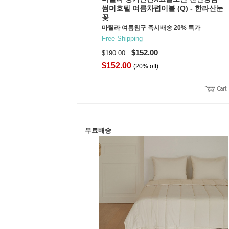
썸머호텔 여름차렵이불 (Q) - 한라산눈
꽃
마틸라 여름침구 즉시배송 20% 특가
Free Shipping
$152.00
$190.00
$152.00
(20% off)
무료배송