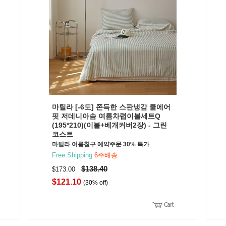
마틸라 [-6도] 쫀득한 스판냉감 쿨에어
핏 저데니아솜 여름차렵이불세트Q
(195*210)(이불+베개커버2장) - 그린
코스트
마틸라 여름침구 예약주문 30% 특가
Free Shipping
6주배송
$138.40
$173.00
$121.10
(30% off)