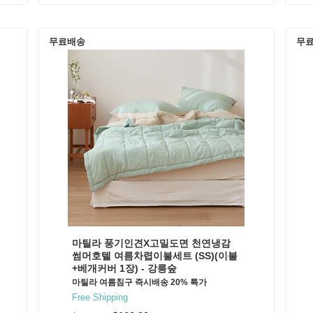
무료배송
무
마틸라 풍기인견X고밀도면 천연냉감
썸머호텔 여름차렵이불세트 (SS)(이불
+베개커버 1장) - 강릉숲
마틸라 여름침구 즉시배송 20% 특가
Free Shipping