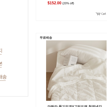
$152.00
(20% off)
무료배송
지
본
배송
마틸라 풍기인견X고밀도면 천연냉감