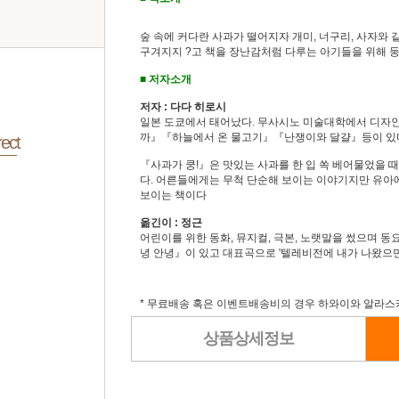
숲 속에 커다란 사과가 떨어지자 개미, 너구리, 사자와 
구겨지지 ?고 책을 장난감처럼 다루는 아기들을 위해 
■ 저자소개
저자 : 다다 히로시
일본 도쿄에서 태어났다. 무사시노 미술대학에서 디자
까』『하늘에서 온 물고기』『난쟁이와 달걀』등이 있다.
ect
『사과가 쿵!』은 맛있는 사과를 한 입 쏙 베어물었을 
다. 어른들에게는 무척 단순해 보이는 이야기지만 유아
보이는 책이다
옮긴이 : 정근
어린이를 위한 동화, 뮤지컬, 극본, 노랫말을 썼으며 
녕 안녕』이 있고 대표곡으로 '텔레비전에 내가 나왔으면'
* 무료배송 혹은 이벤트배송비의 경우 하와이와 알라스
상품상세정보