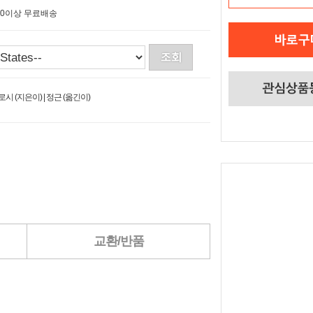
$50이상 무료배송
시 (지은이) | 정근 (옮긴이)
교환/반품