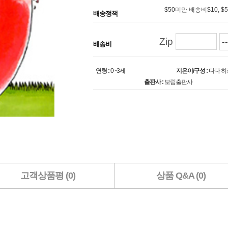
$50미만 배송비$10, 
배송정책
Zip
배송비
연령 :
0~3세
지은이/구성 :
다다 히로
출판사 :
보림출판사
고객상품평 (0)
상품 Q&A (0)