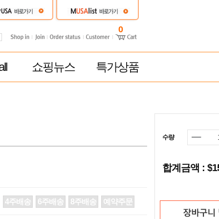
0
ll
쇼핑뉴스
특가상품
수량
합계금액 : $
4주배송
6주배송
8주배송
예약주문