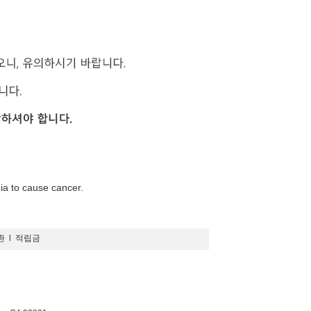
nia to cause cancer.
환
l
적립금