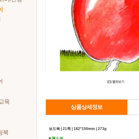
이
세
세
세
세
어
/교육
상품상세정보
보드북 | 21쪽 | 182*150mm | 273g
링북
■ 책소개