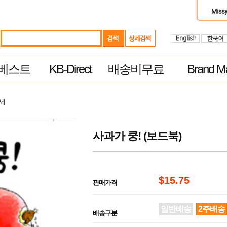
베스트
KB-Direct
배송비무료
Brand Ma
3세
사과가 쿵! (보드북)
$15.75
판매가격
일반배송
2주배송
배송구분