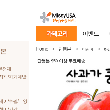
이벤트
Home
>
>
>
단행본
어린이
0~
행본
단행본 $50 이상 무료배송
본전체
/경제/자기계발
세이/수필/교양
취미/건강