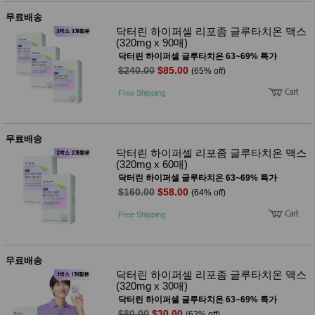
품
즉석가
무료배송
식
공식품
품
닥터린 하이퍼셀 리포좀 글루타치온 맥스
쌀/잡곡/
(320mg x 90매)
면류
닥터린 하이퍼셀 글루타치온 63~69% 특가
양념/소
$240.00
$85.00
(65% off)
스/가루
건조식
Free Shipping
품
농산품
놀이방
유
무료배송
매트
아
DVD
닥터린 하이퍼셀 리포좀 글루타치온 맥스
(320mg x 60매)
유아 보
드(칠
닥터린 하이퍼셀 글루타치온 63~69% 특가
판)
$160.00
$58.00
(64% off)
조형물
DIY
Free Shipping
유아 이
유식
아기띠/
외출용
무료배송
품
닥터린 하이퍼셀 리포좀 글루타치온 맥스
건강/미
(320mg x 30매)
용/식기
닥터린 하이퍼셀 글루타치온 63~69% 특가
용품
$80.00
$30.00
(63% off)