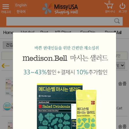
0
어린이
MissyShop
도
Login
청소년
서
성인서
컬러링
북
Home
Hot deal
Best
KB-Direct
FreeShip
BrandMall
만화
한국학
>
>
습지
미국학
습지
고국배
고
닥터린
건강특가
송
국
꽃배송
홍삼전
건
닥터린 슈퍼 글루타치온 맥스 필름형 송중
문브랜
강
기 글루타치온 (427mg x 120매)
드
건강보
닥터린 글루타치온 53~63% 할인
조제품
$300.00
$120.00
(60% off)
기능성
건강식
Free Shipping
품
Diet/여
성용품
닥터린 슈퍼 글루타치온 맥스 필름형 송중
스킨케