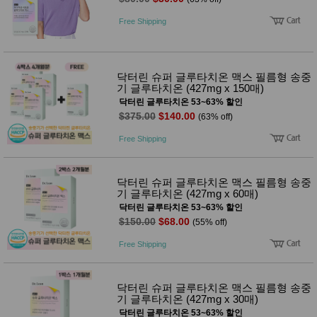
성장발
달교육
Free Shipping
용품
어른내
패
의
션
유/아동
닥터린 슈퍼 글루타치온 맥스 필름형 송중
내의
기 글루타치온 (427mg x 150매)
가방/지
갑/케이
닥터린 글루타치온 53~63% 할인
스
$375.00
$140.00
(63% off)
패션/잡
화
Free Shipping
세탁세
생
제
활
일상 돋
닥터린 슈퍼 글루타치온 맥스 필름형 송중
보기
기 글루타치온 (427mg x 60매)
침구용
닥터린 글루타치온 53~63% 할인
품
$150.00
$68.00
(55% off)
생활/욕
실/청소
Free Shipping
용품
WALL
DECO
Pet
닥터린 슈퍼 글루타치온 맥스 필름형 송중
Supplies
기 글루타치온 (427mg x 30매)
공연/행
닥터린 글루타치온 53~63% 할인
문