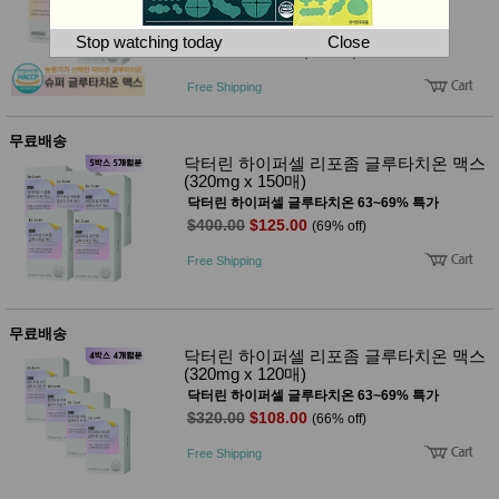
뷰
기 글루타치온 (427mg x 90매)
어
티
닥터린 글루타치온 53~63% 할인
메이크
Stop watching today
Close
$225.00
$99.00
(56% off)
업
헤어케
Free Shipping
어/염색
바디케
어/향수
무료배송
남성화
닥터린 하이퍼셀 리포좀 글루타치온 맥스
장품
(320mg x 150매)
미용제
닥터린 하이퍼셀 글루타치온 63~69% 특가
품
$400.00
$125.00
(69% off)
주방가
전
전
자
Free Shipping
계절/생
활가전
건강가
전
무료배송
명품식
주
닥터린 하이퍼셀 리포좀 글루타치온 맥스
기브랜
방
(320mg x 120매)
드
닥터린 하이퍼셀 글루타치온 63~69% 특가
보관용
$320.00
$108.00
(66% off)
기
조리용
Free Shipping
품
주방소