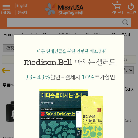
0
어린이
MissyShop
도
Login
청소년
서
성인서
컬러링
북
Home
Hot deal
Best
KB-Direct
FreeShip
BrandMall
만화
한국학
>
>
습지
미국학
습지
고국배
고
푸르농
건강특가
송
국
꽃배송
홍삼전
건
무료배송
푸르농 모까매 서리태환 맥주효모환 3g x
문브랜
강
60포 (4박스)
드
건강보
결제시 10% 추가할인
조제품
$54.60
기능성
$48.00
(12% off)
건강식
품
Free Shipping
Diet/여
성용품
스킨케