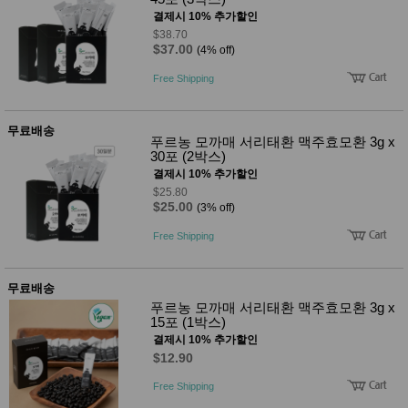
성장발
결제시 10% 추가할인
달교육
용품
$38.70
$37.00
(4% off)
어른내
패
의
션
Free Shipping
유/아동
내의
가방/지
갑/케이
무료배송
푸르농 모까매 서리태환 맥주효모환 3g x
스
30포 (2박스)
패션/잡
결제시 10% 추가할인
화
$25.80
세탁세
생
$25.00
(3% off)
제
활
일상 돋
Free Shipping
보기
침구용
품
무료배송
생활/욕
실/청소
푸르농 모까매 서리태환 맥주효모환 3g x
용품
15포 (1박스)
WALL
결제시 10% 추가할인
DECO
$12.90
Pet
Supplies
Free Shipping
공연/행
문