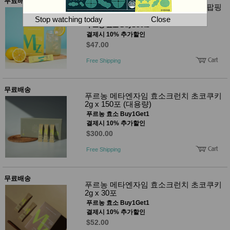
뷰
무료배송
푸르농 메타엔자임 효소크런치 레몬팝핑
어
티
3g x 30포
메이크
Stop watching today
Close
업
푸르농 효소 Buy1Get1
헤어케
결제시 10% 추가할인
어/염색
$47.00
바디케
어/향수
Free Shipping
남성화
장품
미용제
무료배송
품
푸르농 메타엔자임 효소크런치 초코쿠키
2g x 150포 (대용량)
주방가
전
푸르농 효소 Buy1Get1
전
자
결제시 10% 추가할인
계절/생
활가전
$300.00
건강가
전
Free Shipping
명품식
주
기브랜
방
드
무료배송
푸르농 메타엔자임 효소크런치 초코쿠키
보관용
2g x 30포
기
푸르농 효소 Buy1Get1
조리용
결제시 10% 추가할인
품
주방소
$52.00