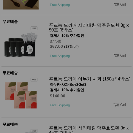
품
Free Shipping
즉석가
식
공식품
품
쌀/잡곡/
무료배송
면류
푸르농 모까매 서리태환 맥주효모환 3g x
양념/소
90포 (6박스)
스/가루
결제시 10% 추가할인
건조식
$77.40
품
$67.00
(13% off)
농산품
놀이방
유
Free Shipping
매트
아
DVD
유아 보
무료배송
드(칠
푸르농 모까매 아누카 사과 (150g * 4박스)
판)
조형물
아누카 사과 Buy2Get3
DIY
결제시 10% 추가할인
유아 이
$140.00
유식
아기띠/
Free Shipping
외출용
품
건강/미
용/식기
무료배송
푸르농 모까매 서리태환 맥주효모환 3g x
용품
45포 (3박스)