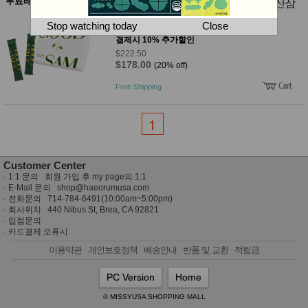
뷰
무료배송
굿삼 135년산 천종산삼한뿌리 국산 산삼
어
티
배양근 60포
메이크
Stop watching today
Close
굿삼 한국 산삼배양근 20% 할인
업
결제시 10% 추가할인
헤어케
$222.50
어/염색
$178.00
(20% off)
바디케
어/향수
Free Shipping
남성화
장품
미용제
1
품
주방가
전
전
자
Customer Center
계절/생
활가전
·
1:1 문의 회원 가입 후 my page의 1:1
· E-Mail 문의
shop@haeorumusa.com
건강가
· 전화문의 714-784-6491(10:00am~5:00pm)
전
· 회사위치 440 Nibus St, Brea, CA 92821
명품식
주
·
입점문의
기브랜
방
·
카드결제 오류시
드
보관용
이용약관
개인보호정책
배송안내
반품 및 교환
적립금
기
조리용
PC Version
Home
품
주방소
© MISSYUSA SHOPPING MALL