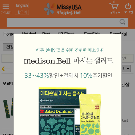
0
어린이
MissyShop
도
Login
청소년
서
성인서
컬러링
북
Home
Hot deal
Best
KB-Direct
FreeShip
BrandMall
만화
한국학
>
>
습지
미국학
습지
고국배
고
굿삼
건강특가
송
국
꽃배송
홍삼전
건
무료배송
굿삼 135년산 천종산삼한뿌리 국산 산삼
문브랜
강
배양근 30포
드
굿삼 한국 산삼배양근 20% 할인
건강보
결제시 10% 추가할인
조제품
$111.25
기능성
$89.00
(20% off)
건강식
품
Free Shipping
Diet/여
성용품
스킨케