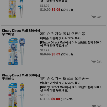
품
상 구매하면 무료배송]
즉석가
$12.99
식
공식품
$10.00
$9.09
(30% off)
품
쌀/잡곡/
면류
양념/소
스/가루
건조식
Kbaby-Direct Mall $60이상
에디슨 젓가락 폴리 오른손용
품
무료배송
농산품
에디슨 어린이 젓가락 30% 특가
[Kbaby Direct Mall에서 여러 브랜드 함께 $60 이
놀이방
유
상 구매하면 무료배송]
매트
아
$12.99
DVD
$10.00
$9.09
(30% off)
유아 보
드(칠
판)
조형물
DIY
Kbaby-Direct Mall $60이상
유아 이
에디슨 젓가락 뽀로로 오른손용
무료배송
유식
에디슨 어린이 젓가락 30% 특가
아기띠/
[Kbaby Direct Mall에서 여러 브랜드 함께 $60 이
외출용
상 구매하면 무료배송]
품
$12.99
건강/미
$11.69
$9.09
(30% off)
용/식기
용품