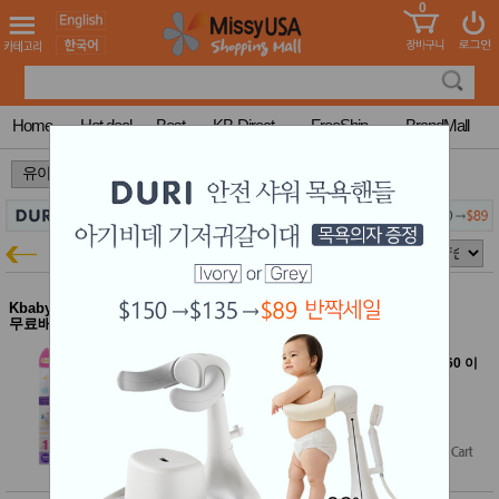
0
어린이
MissyShop
도
Login
청소년
서
성인서
컬러링
북
Home
Hot deal
Best
KB-Direct
FreeShip
BrandMall
만화
한국학
>
>
습지
미국학
습지
고국배
고
에디슨
유아특가
송
국
꽃배송
홍삼전
건
Kbaby-Direct Mall $60이상
에디슨 젓가락 페티 오른손용
문브랜
무료배송
강
드
에디슨 어린이 젓가락 30% 특가
건강보
[Kbaby Direct Mall에서 여러 브랜드 함께 $60 이
조제품
상 구매하면 무료배송]
기능성
$12.99
건강식
$10.00
$9.09
(30% off)
품
Diet/여
성용품
스킨케