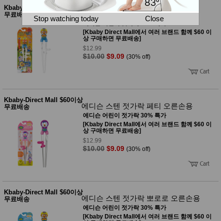
뷰
어
Kbaby-Direct Mall $60이상
티
에디슨 젓가락 뽀로로 왼손용
무료배송
메이크
Stop watching today
Close
에디슨 어린이 젓가락 30% 특가
업
[Kbaby Direct Mall에서 여러 브랜드 함께 $60 이
헤어케
상 구매하면 무료배송]
어/염색
$12.99
바디케
$10.00
$9.09
(30% off)
어/향수
남성화
장품
미용제
품
Kbaby-Direct Mall $60이상
주방가
전
에디슨 스텐 젓가락 페티 오른손용
무료배송
전
자
에디슨 어린이 젓가락 30% 특가
계절/생
[Kbaby Direct Mall에서 여러 브랜드 함께 $60 이
활가전
상 구매하면 무료배송]
건강가
$12.99
전
$10.00
$9.09
(30% off)
명품식
주
기브랜
방
드
보관용
기
Kbaby-Direct Mall $60이상
조리용
에디슨 스텐 젓가락 뽀로로 오른손용
무료배송
품
에디슨 어린이 젓가락 30% 특가
주방소
[Kbaby Direct Mall에서 여러 브랜드 함께 $60 이