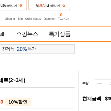
0
ll
쇼핑뉴스
특가상품
트(2~3세)
수량
합계금액 : $
60
10%할인