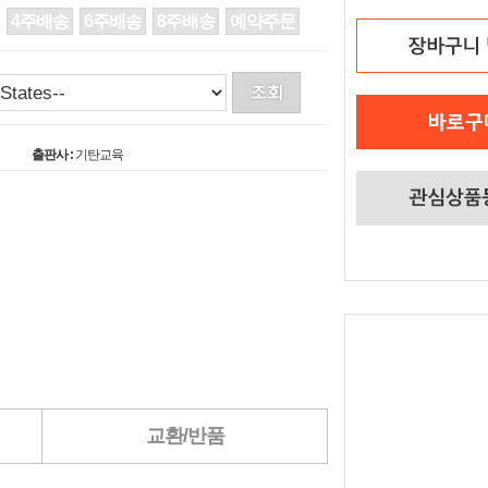
4주배송
6주배송
8주배송
예약주문
출판사 :
기탄교육
교환/반품