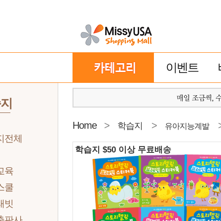
이벤트
습지
Home
>
>
학습지
유아지능계발
지전체
학습지 $50 이상 무료배송
교육
스쿨
래빗
출판사