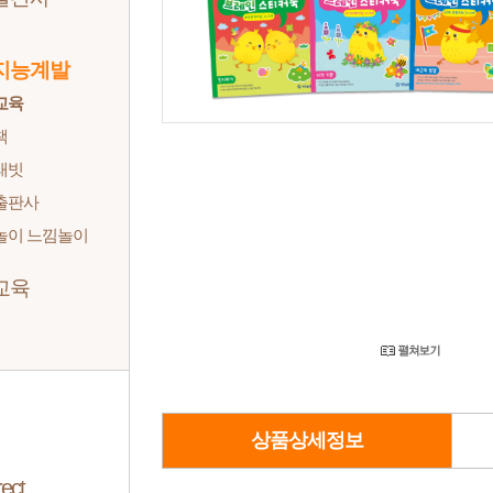
지능계발
교육
책
래빗
출판사
놀이 느낌놀이
교육
상품상세정보
ect