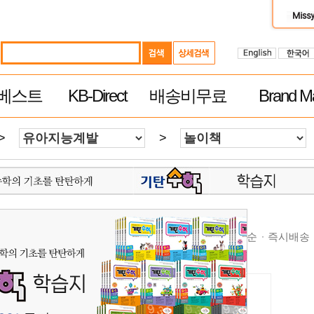
베스트
KB-Direct
배송비무료
Brand Ma
>
>
순
높은가격순
제품평 많은순
빠른 배송순
추천순
즉시배송
학습지 $50 이상 무료배송