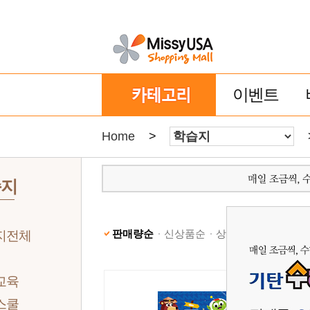
이벤트
Home
>
습지
판매량순
신상품순
상품명순
낮은가격
지전체
교육
스쿨