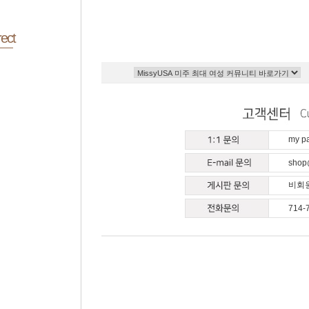
ect
my 
shop
비회원
714-