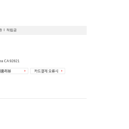
환
l
적립금
rea CA 92821