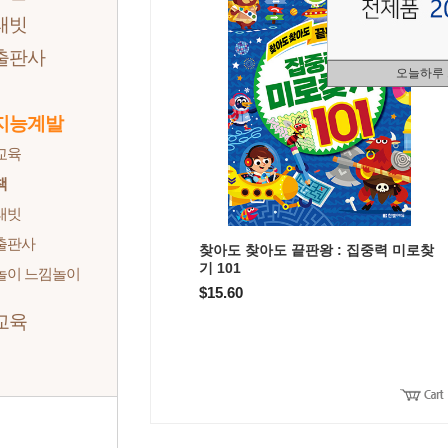
래빗
출판사
오늘하루
지능계발
교육
책
래빗
출판사
찾아도 찾아도 끝판왕 : 집중력 미로찾
기 101
놀이 느낌놀이
$15.60
교육