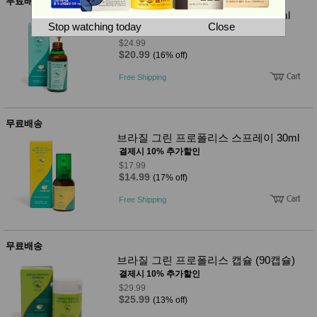
뷰
무료배송
어
티
브라질 그린 프로폴리스 Extract 30ml
메이크
Stop watching today
Close
결제시 10% 추가할인
업
$24.99
헤어케
$20.99
(16% off)
어/염색
바디케
Free Shipping
어/향수
남성화
장품
미용제
무료배송
품
브라질 그린 프로폴리스 스프레이 30ml
주방가
전
결제시 10% 추가할인
전
자
$17.99
계절/생
$14.99
(17% off)
활가전
건강가
Free Shipping
전
명품식
주
기브랜
방
드
무료배송
보관용
브라질 그린 프로폴리스 캡슐 (90캡슐)
기
결제시 10% 추가할인
조리용
$29.99
품
$25.99
(13% off)
주방소