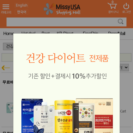
0
어린이
MissyShop
도
Login
청소년
서
성인서
컬러링
북
Home
Hot deal
Best
KB-Direct
FreeShip
BrandMall
만화
한국학
>
>
습지
미국학
습지
고국배
고
아피스 브라질
건강특가
송
국
꽃배송
홍삼전
건
무료배송
문브랜
강
브라질 그린 프로폴리스 비누 2개
드
건강보
결제시 10% 추가할인
조제품
$21.99
기능성
건강식
Free Shipping
품
Diet/여
성용품
스킨케