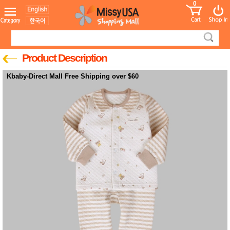
0
어린이
MissyShop
도
Login
청소년
서
성인서
컬러링
북
Product Description
만화
한국학
Kbaby-Direct Mall Free Shipping over $60
습지
미국학
습지
고국배
고
송
국
꽃배송
홍삼전
건
문브랜
강
드
건강보
조제품
기능성
건강식
품
Diet/여
성용품
스킨케