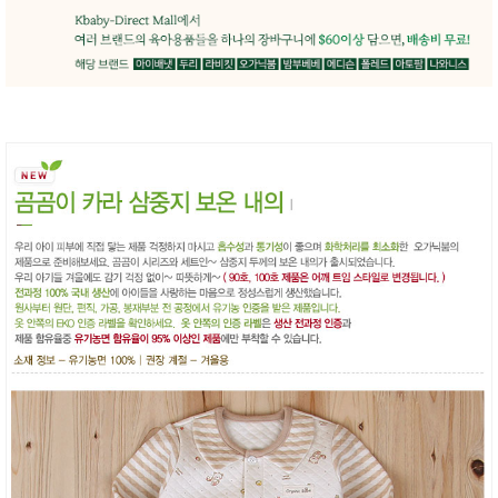
품
즉석가
식
공식품
품
쌀/잡곡/
면류
양념/소
스/가루
건조식
품
농산품
놀이방
유
매트
아
DVD
유아 보
드(칠
판)
조형물
DIY
유아 이
유식
아기띠/
외출용
품
건강/미
용/식기
용품