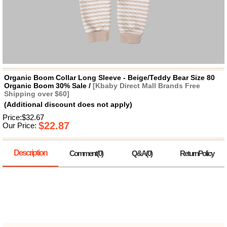
뷰
어
티
메이크
업
헤어케
어/염색
바디케
어/향수
남성화
장품
Organic Boom Collar Long Sleeve - Beige/Teddy Bear Size 80
미용제
Organic Boom 30% Sale /
[Kbaby Direct Mall Brands Free
품
Shipping over $60]
(Additional discount does not apply)
주방가
전
전
자
Price:$32.67
계절/생
$22.87
Our Price:
활가전
건강가
전
Description
Comment(0)
Q&A(0)
ReturnPolicy
명품식
주
기브랜
방
드
보관용
기
조리용
품
주방소