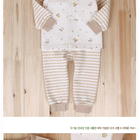
성장발
달교육
용품
어른내
패
의
션
유/아동
내의
가방/지
갑/케이
스
패션/잡
화
세탁세
생
제
활
일상 돋
보기
침구용
품
생활/욕
실/청소
용품
WALL
DECO
Pet
Supplies
공연/행
문