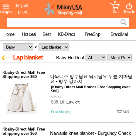
0
어린이
MissyShop
도
Login
청소년
서
성인서
컬러링
북
Home
Hot deal
Best
KB-Direct
FreeShip
BrandMall
만화
한국학
>
습지
미국학
Lap blanket
Baby HotDeal
습지
고국배
고
송
국
Kbaby-Direct Mall Free
꽃배송
나와니스 방수담요 낚시담요 무릎 치마담
Shipping over $60
요 - 방수 강아지
홍삼전
건
[Kbaby Direct Mall Brands Free Shipping over
문브랜
강
$60]
드
$39.00
건강보
$35.10
(10% off)
조제품
기능성
Free Shipping
건강식
품
Diet/여
성용품
Kbaby-Direct Mall Free
Nawanis knee blanket - Burgundy Check
Shipping over $60
스킨케