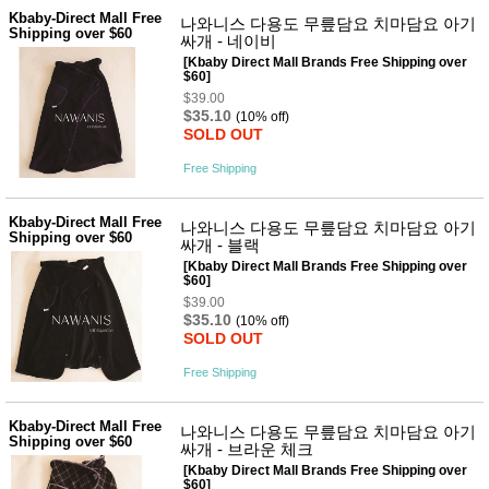
성장발
Kbaby-Direct Mall Free
달교육
나와니스 다용도 무릎담요 치마담요 아기
Shipping over $60
용품
싸개 - 네이비
[Kbaby Direct Mall Brands Free Shipping over
어른내
패
$60]
의
션
$39.00
유/아동
$35.10
(10% off)
내의
SOLD OUT
가방/지
갑/케이
Free Shipping
스
패션/잡
화
Kbaby-Direct Mall Free
나와니스 다용도 무릎담요 치마담요 아기
세탁세
Shipping over $60
생
싸개 - 블랙
제
활
[Kbaby Direct Mall Brands Free Shipping over
일상 돋
$60]
보기
$39.00
침구용
$35.10
(10% off)
품
SOLD OUT
생활/욕
실/청소
Free Shipping
용품
WALL
DECO
Kbaby-Direct Mall Free
나와니스 다용도 무릎담요 치마담요 아기
Pet
Shipping over $60
싸개 - 브라운 체크
Supplies
[Kbaby Direct Mall Brands Free Shipping over
공연/행
문
$60]