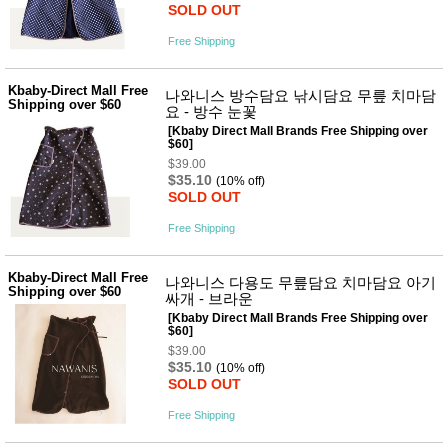
품
SOLD OUT
즉석가
식
공식품
품
Free Shipping
쌀/잡곡/
면류
Kbaby-Direct Mall Free
양념/소
나와니스 방수담요 낚시담요 무릎 치마담
Shipping over $60
스/가루
요 - 방수 눈꽃
건조식
[Kbaby Direct Mall Brands Free Shipping over
품
$60]
농산품
$39.00
$35.10
놀이방
(10% off)
유
SOLD OUT
매트
아
DVD
Free Shipping
유아 보
드(칠
판)
Kbaby-Direct Mall Free
나와니스 다용도 무릎담요 치마담요 아기
조형물
Shipping over $60
싸개 - 브라운
DIY
유아 이
[Kbaby Direct Mall Brands Free Shipping over
$60]
유식
아기띠/
$39.00
$35.10
외출용
(10% off)
품
SOLD OUT
건강/미
Free Shipping
용/식기
용품