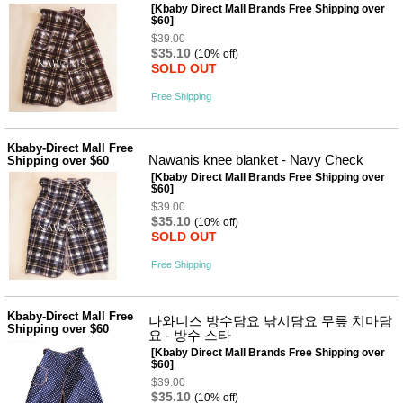
뷰
[Kbaby Direct Mall Brands Free Shipping over
어
티
$60]
메이크
$39.00
업
$35.10
(10% off)
헤어케
SOLD OUT
어/염색
바디케
Free Shipping
어/향수
남성화
장품
Kbaby-Direct Mall Free
미용제
Nawanis knee blanket - Navy Check
Shipping over $60
품
[Kbaby Direct Mall Brands Free Shipping over
주방가
전
$60]
전
자
$39.00
계절/생
$35.10
(10% off)
활가전
SOLD OUT
건강가
전
Free Shipping
명품식
주
기브랜
방
드
Kbaby-Direct Mall Free
나와니스 방수담요 낚시담요 무릎 치마담
보관용
Shipping over $60
요 - 방수 스타
기
[Kbaby Direct Mall Brands Free Shipping over
조리용
$60]
품
$39.00
주방소
$35.10
(10% off)