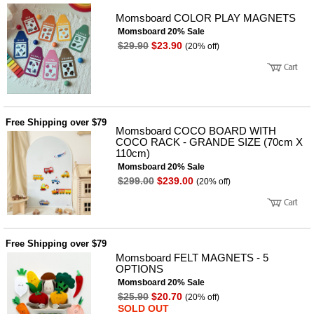
뷰
어
티
Momsboard COLOR PLAY MAGNETS
메이크
Momsboard 20% Sale
업
$29.90
$23.90
헤어케
(20% off)
어/염색
바디케
어/향수
남성화
장품
미용제
Free Shipping over $79
품
Momsboard COCO BOARD WITH
COCO RACK - GRANDE SIZE (70cm X
주방가
전
110cm)
전
자
Momsboard 20% Sale
계절/생
활가전
$299.00
$239.00
(20% off)
건강가
전
명품식
주
기브랜
방
드
Free Shipping over $79
보관용
Momsboard FELT MAGNETS - 5
기
OPTIONS
조리용
Momsboard 20% Sale
품
$25.90
$20.70
(20% off)
주방소
SOLD OUT