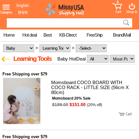
0
어린이
MissyShop
도
Login
청소년
서
성인서
컬러링
북
Home
Hot deal
Best
KB-Direct
FreeShip
BrandMall
만화
한국학
>
>
습지
미국학
Learning Tools
Baby HotDeal
습지
고국배
고
송
국
Free Shipping over $79
꽃배송
Momsboard COCO BOARD WITH
홍삼전
건
COCO RACK - LITTLE SIZE (56cm X
문브랜
강
80cm)
드
Momsboard 20% Sale
건강보
$189.00
$151.00
조제품
(20% off)
기능성
건강식
품
Diet/여
성용품
Free Shipping over $79
스킨케