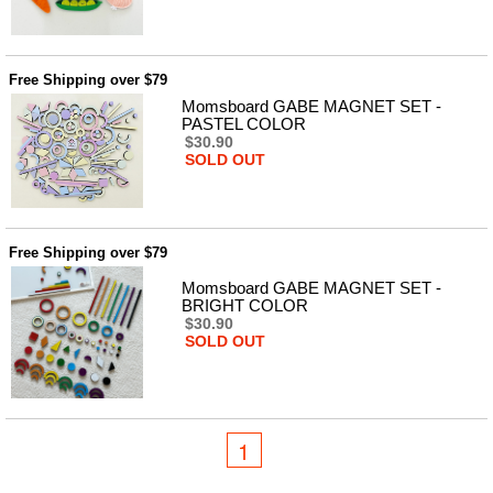
품
즉석가
식
공식품
품
쌀/잡곡/
Free Shipping over $79
면류
양념/소
Momsboard GABE MAGNET SET -
스/가루
PASTEL COLOR
건조식
$30.90
품
SOLD OUT
농산품
놀이방
유
매트
아
DVD
Free Shipping over $79
유아 보
드(칠
Momsboard GABE MAGNET SET -
판)
BRIGHT COLOR
조형물
$30.90
DIY
SOLD OUT
유아 이
유식
아기띠/
외출용
품
건강/미
1
용/식기
용품