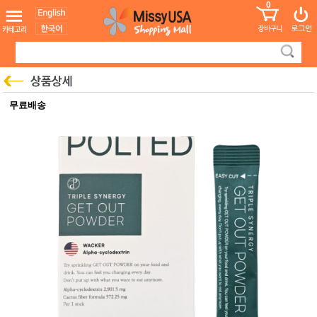
0
어린이
MissyShop
도
Login
청소년
서
성인서
컬러링
북
만화
한국학
무료배송
습지
미국학
습지
고국배
고
송
국
꽃배송
홍삼전
건
문브랜
강
드
건강보
조제품
기능성
건강식
품
Diet/여
성용품
스킨케