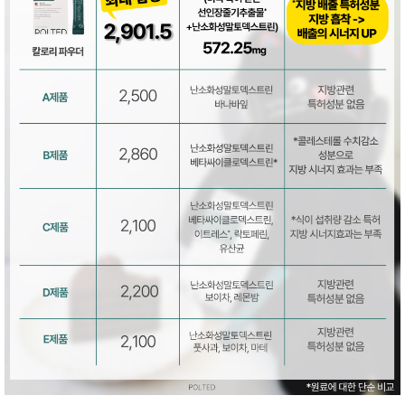
품
즉석가
식
공식품
품
쌀/잡곡/
면류
양념/소
스/가루
건조식
품
농산품
놀이방
유
매트
아
DVD
유아 보
드(칠
판)
조형물
DIY
유아 이
유식
아기띠/
외출용
품
건강/미
용/식기
용품