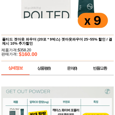
뷰
어
티
메이크
업
헤어케
어/염색
바디케
어/향수
남성화
장품
폴티드 겟아웃 파우더 (20포 * 9박스) 겟아웃파우더 25~55% 할인 / 결
미용제
제시 10% 추가할인
품
제품가격:$358.20
주방가
$160.00
전
판매가격:
전
자
계절/생
활가전
상세정보
상품평(0)
문의(0)
반품/교환
건강가
전
명품식
주
기브랜
방
드
보관용
기
조리용
품
주방소