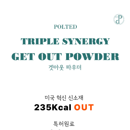
성장발
달교육
용품
어른내
패
의
션
유/아동
내의
가방/지
갑/케이
스
패션/잡
화
세탁세
생
제
활
일상 돋
보기
침구용
품
생활/욕
실/청소
용품
WALL
DECO
Pet
Supplies
공연/행
문